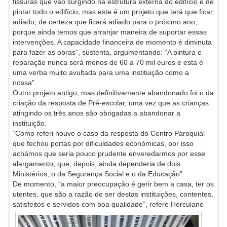
fissuras que vão surgindo na estrutura externa do edifício e de
pintar todo o edifício, mas este é um projeto que terá que ficar
adiado, de certeza que ficará adiado para o próximo ano,
porque ainda temos que arranjar maneira de suportar essas
intervenções. A capacidade financeira de momento é diminuta
para fazer as obras”, sustenta, argumentando: “A pintura e
reparação nunca será menos de 60 a 70 mil euros e esta é
uma verba muito avultada para uma instituição como a
nossa”.
Outro projeto antigo, mas definitivamente abandonado foi o da
criação da resposta de Pré-escolar, uma vez que as crianças
atingindo os três anos são obrigadas a abandonar a
instituição.
“Como referi houve o caso da resposta do Centro Paroquial
que fechou portas por dificuldades económicas, por isso
achámos que seria pouco prudente enveredarmos por esse
alargamento, que, depois, ainda dependeria de dois
Ministérios, o da Segurança Social e o da Educação”.
De momento, “a maior preocupação é gerir bem a casa, ter os
utentes, que são a razão de ser destas instituições, contentes,
satisfeitos
e servidos com boa qualidade”, refere Herculano