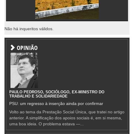
Não há inqueritos válidos.
OPINIÃO
PAULO PEDROSO, SOCIÓLOGO, EX-MINISTRO DO
TRABALHO E SOLIDARIEDADE
PSU: um regresso à inserção ainda por confirmar
Volto ao tema da Prestação Social Única, que tratei no artigo
anterior. A simplificação dos apoios sociais é, em si mesma,
uma boa ideia. O problema estava —...