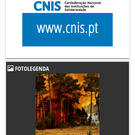
FOTOLEGENDA