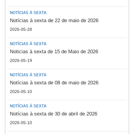
NOTÍCIAS À SEXTA
Notícias à sexta de 22 de maio de 2026
2026-05-28
NOTÍCIAS À SEXTA
Noticias à sexta de 15 de Maio de 2026
2026-05-19
NOTÍCIAS À SEXTA
Notícias à sexta de 08 de maio de 2026
2026-05-10
NOTÍCIAS À SEXTA
Notícias à sexta de 30 de abril de 2026
2026-05-10