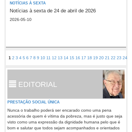
NOTÍCIAS À SEXTA
Notícias à sexta de 24 de abril de 2026
2026-05-10
1
2
3
4
5
6
7
8
9
10
11
12
13
14
15
16
17
18
19
20
21
22
23
24
2
EDITORIAL
PRESTAÇÃO SOCIAL ÚNICA
Nunca o trabalho poderá ser encarado como uma pena
acessória de quem é vítima da pobreza, mas é justo que seja
visto como uma expressão da dignidade humana pelo que é
bom e salutar que todos sejam acompanhados e orientados