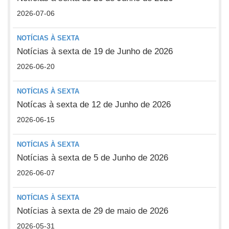
2026-07-06
NOTÍCIAS À SEXTA
Notícias à sexta de 19 de Junho de 2026
2026-06-20
NOTÍCIAS À SEXTA
Notícas à sexta de 12 de Junho de 2026
2026-06-15
NOTÍCIAS À SEXTA
Notícias à sexta de 5 de Junho de 2026
2026-06-07
NOTÍCIAS À SEXTA
Notícias à sexta de 29 de maio de 2026
2026-05-31