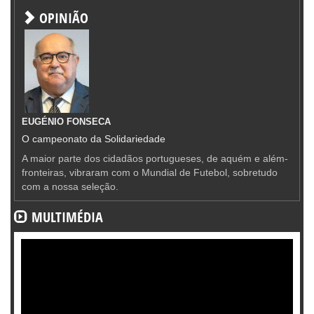
OPINIÃO
EUGÉNIO FONSECA
O campeonato da Solidariedade
A maior parte dos cidadãos portugueses, de aquém e além-
fronteiras, vibraram com o Mundial de Futebol, sobretudo
com a nossa seleção.
MULTIMÉDIA