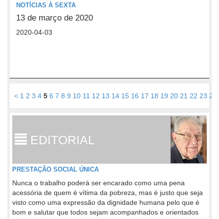
NOTÍCIAS À SEXTA
13 de março de 2020
2020-04-03
<
1
2
3
4
5
6
7
8
9
10
11
12
13
14
15
16
17
18
19
20
21
22
23
24
EDITORIAL
PRESTAÇÃO SOCIAL ÚNICA
Nunca o trabalho poderá ser encarado como uma pena
acessória de quem é vítima da pobreza, mas é justo que seja
visto como uma expressão da dignidade humana pelo que é
bom e salutar que todos sejam acompanhados e orientados