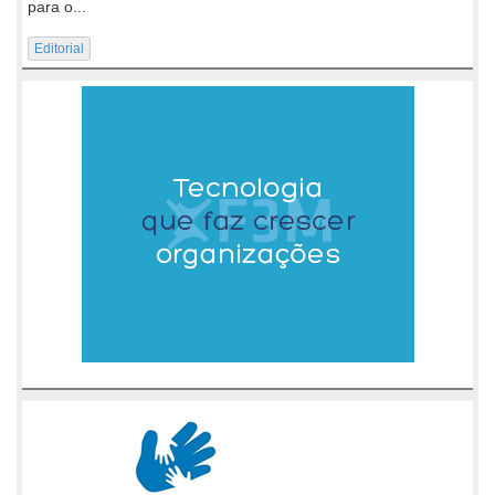
para o...
Editorial