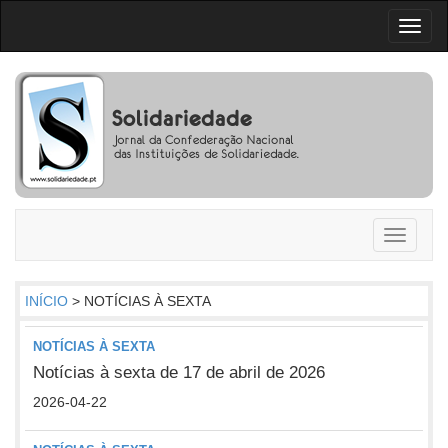
Toggl
naviga
Toggle
navigati
INÍCIO
> NOTÍCIAS À SEXTA
NOTÍCIAS À SEXTA
Notícias à sexta de 17 de abril de 2026
2026-04-22