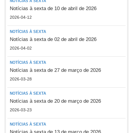
NOTÍCIAS À SEXTA
Notícias à sexta de 10 de abril de 2026
2026-04-12
NOTÍCIAS À SEXTA
Notícias à sexta de 02 de abril de 2026
2026-04-02
NOTÍCIAS À SEXTA
Notícias à sexta de 27 de março de 2026
2026-03-28
NOTÍCIAS À SEXTA
Notícias à sexta de 20 de março de 2026
2026-03-23
NOTÍCIAS À SEXTA
Notícias à sexta de 13 de março de 2026