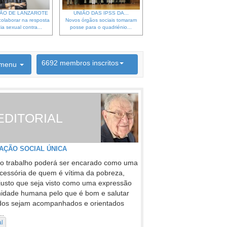
ÃO DE LANZAROTE
UNIÃO DAS IPSS DA...
olaborar na resposta
Novos órgãos sociais tomaram
ia sexual contra...
posse para o quadriénio...
6692 membros inscritos
menu
INSCRIÇÃO NEWSLETTER
EDITORIAL
AÇÃO SOCIAL ÚNICA
o trabalho poderá ser encarado como uma
cessória de quem é vítima da pobreza,
justo que seja visto como uma expressão
nidade humana pelo que é bom e salutar
dos sejam acompanhados e orientados
..
al