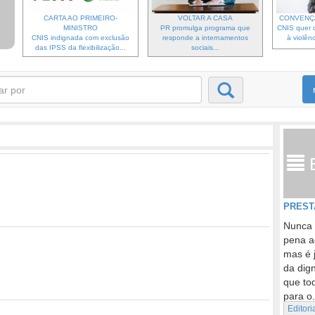
CARTA AO PRIMEIRO-
VOLTAR A CASA
CONVENÇ
MINISTRO
PR promulga programa que
CNIS quer c
CNIS indignada com exclusão
responde a internamentos
à violênc
das IPSS da flexibilização...
sociais...
PREST
Nunca 
pena a
mas é 
da dig
que to
para o.
Editori