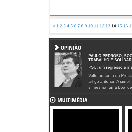
<
1
2
3
4
5
6
7
8
9
10
11
12
13
14
15
16
1
OPINIÃO
PAULO PEDROSO, SOC
TRABALHO E SOLIDAR
PSU: um regresso à ins
Volto ao tema da Presta
artigo anterior. A simpl
si mesma, uma boa ide
MULTIMÉDIA