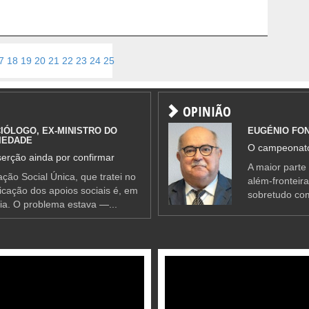
7
18
19
20
21
22
23
24
25
26
27
28
29
30
31
32
33
>
OPINIÃO
IÓLOGO, EX-MINISTRO DO
EUGÉNIO FO
IEDADE
O campeonato
erção ainda por confirmar
A maior parte
ção Social Única, que tratei no
além-fronteir
ificação dos apoios sociais é, em
sobretudo co
ia. O problema estava —...