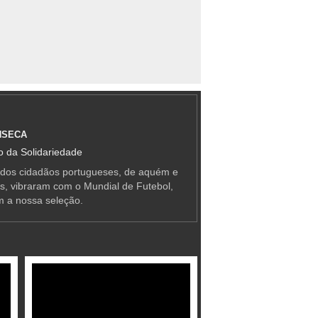
NSECA
 da Solidariedade
 dos cidadãos portugueses, de aquém e
as, vibraram com o Mundial de Futebol,
m a nossa seleção.