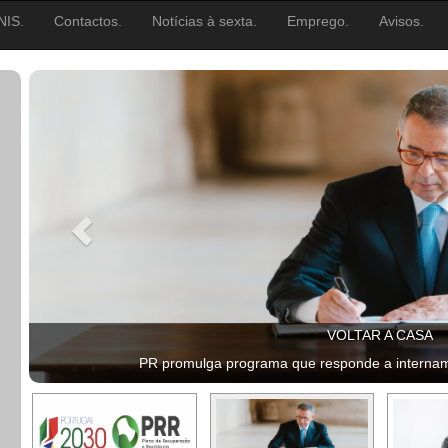
NIS.
Contactos.
Notícias à sexta.
Emprego.
Avisos.
VOLTAR A CASA
PR promulga programa que responde a internamen