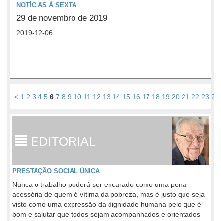
NOTÍCIAS À SEXTA
29 de novembro de 2019
2019-12-06
<
1
2
3
4
5
6
7
8
9
10
11
12
13
14
15
16
17
18
19
20
21
22
23
24
EDITORIAL
PRESTAÇÃO SOCIAL ÚNICA
Nunca o trabalho poderá ser encarado como uma pena
acessória de quem é vítima da pobreza, mas é justo que seja
visto como uma expressão da dignidade humana pelo que é
bom e salutar que todos sejam acompanhados e orientados