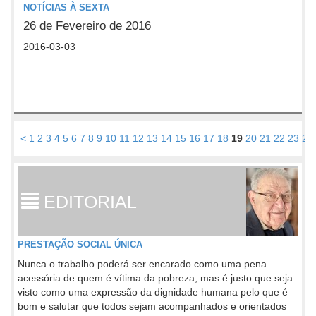
NOTÍCIAS À SEXTA
26 de Fevereiro de 2016
2016-03-03
<
1
2
3
4
5
6
7
8
9
10
11
12
13
14
15
16
17
18
19
20
21
22
23
24
EDITORIAL
PRESTAÇÃO SOCIAL ÚNICA
Nunca o trabalho poderá ser encarado como uma pena
acessória de quem é vítima da pobreza, mas é justo que seja
visto como uma expressão da dignidade humana pelo que é
bom e salutar que todos sejam acompanhados e orientados