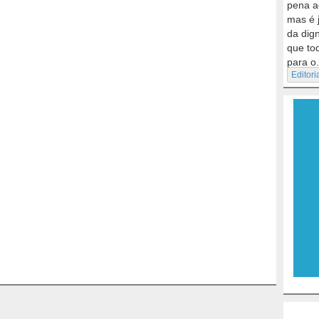
pena a
mas é 
da dig
que to
para o.
Editori