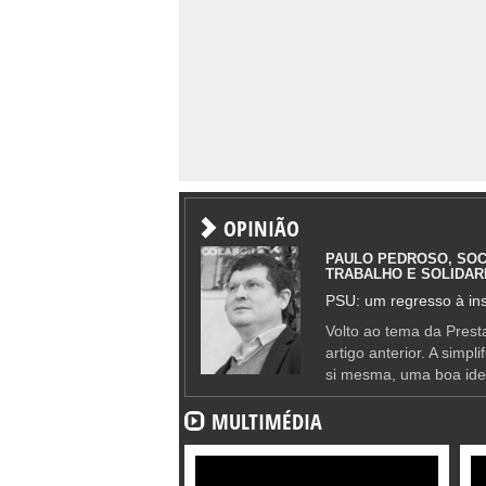
OPINIÃO
PAULO PEDROSO, SOC
TRABALHO E SOLIDAR
PSU: um regresso à ins
Volto ao tema da Presta
artigo anterior. A simpl
si mesma, uma boa ide
MULTIMÉDIA