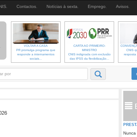
NIS.
Contactos.
Notícias à sexta.
Emprego.
Avisos.
VOLTAR A CASA
CARTA AO PRIMEIRO-
CONVENÇÃ
PR promulga programa que
MINISTRO
CNIS qu
responde a internamentos
CNIS indignada com exclusão
resposta 
sociais...
das IPSS da flexibilização...
026
PREST
Nunca 