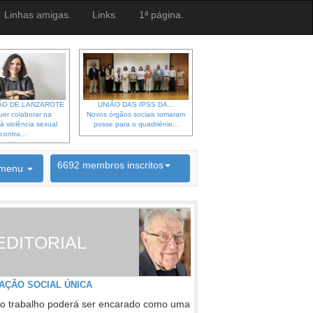
Linhas amigas.
Links.
1ª página.
O DE LANZAROTE
UNIÃO DAS IPSS DA...
er colaborar na
Novos órgãos sociais tomaram
à violência sexual
posse para o quadriénio...
contra...
6692 membros inscritos
menu
INSCRIÇÃO NEWSLETTER
EDITORIAL
AÇÃO SOCIAL ÚNICA
o trabalho poderá ser encarado como uma