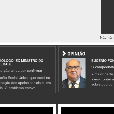
Não há i
OPINIÃO
IÓLOGO, EX-MINISTRO DO
EUGÉNIO FO
IEDADE
O campeonato
erção ainda por confirmar
A maior parte
ção Social Única, que tratei no
além-fronteir
ificação dos apoios sociais é, em
sobretudo co
ia. O problema estava —...