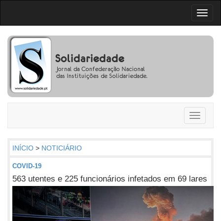
Toggl
naviga
Toggle
navigati
INÍCIO
>
NOTICIÁRIO
COVID-19
563 utentes e 225 funcionários infetados em 69 lares