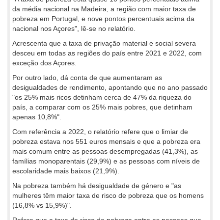
da média nacional na Madeira, a região com maior taxa de
pobreza em Portugal, e nove pontos percentuais acima da
nacional nos Açores", lê-se no relatório.
Acrescenta que a taxa de privação material e social severa
desceu em todas as regiões do país entre 2021 e 2022, com
exceção dos Açores.
Por outro lado, dá conta de que aumentaram as
desigualdades de rendimento, apontando que no ano passado
"os 25% mais ricos detinham cerca de 47% da riqueza do
país, a comparar com os 25% mais pobres, que detinham
apenas 10,8%".
Com referência a 2022, o relatório refere que o limiar de
pobreza estava nos 551 euros mensais e que a pobreza era
mais comum entre as pessoas desempregadas (41,3%), as
famílias monoparentais (29,9%) e as pessoas com níveis de
escolaridade mais baixos (21,9%).
Na pobreza também há desigualdade de género e "as
mulheres têm maior taxa de risco de pobreza que os homens
(16,8% vs 15,9%)".
Refere que a taxa de risco de pobreza entre as pessoas que