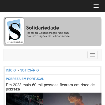
Toggl
naviga
Toggle
navigati
INÍCIO
>
NOTICIÁRIO
POBREZA EM PORTUGAL
Em 2023 mais 60 mil pessoas ficaram em risco de
pobreza