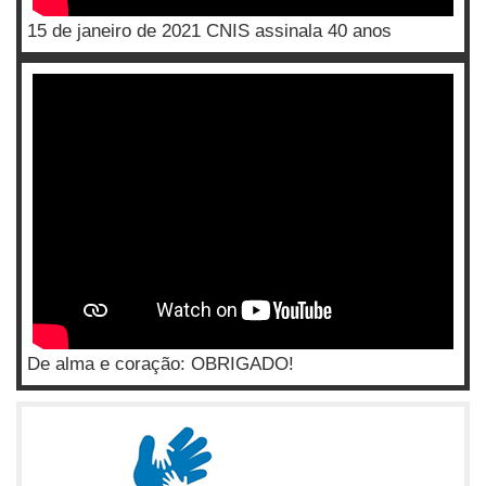
15 de janeiro de 2021 CNIS assinala 40 anos
De alma e coração: OBRIGADO!