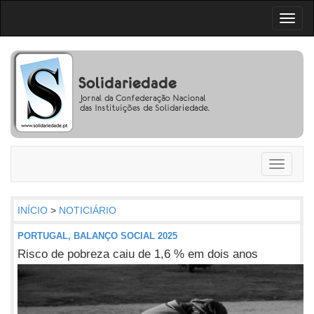
Toggl
naviga
Toggle
navigati
INÍCIO
>
NOTICIÁRIO
PORTUGAL, BALANÇO SOCIAL 2025
Risco de pobreza caiu de 1,6 % em dois anos