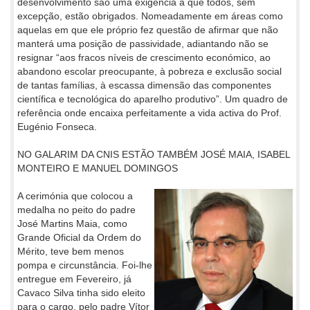
desenvolvimento são uma exigência a que todos, sem
excepção, estão obrigados. Nomeadamente em áreas como
aquelas em que ele próprio fez questão de afirmar que não
manterá uma posição de passividade, adiantando não se
resignar “aos fracos níveis de crescimento económico, ao
abandono escolar preocupante, à pobreza e exclusão social
de tantas famílias, à escassa dimensão das componentes
científica e tecnológica do aparelho produtivo”. Um quadro de
referência onde encaixa perfeitamente a vida activa do Prof.
Eugénio Fonseca.
NO GALARIM DA CNIS ESTÃO TAMBÉM JOSÉ MAIA, ISABEL
MONTEIRO E MANUEL DOMINGOS
A cerimónia que colocou a
medalha no peito do padre
José Martins Maia, como
Grande Oficial da Ordem do
Mérito, teve bem menos
pompa e circunstância. Foi-lhe
entregue em Fevereiro, já
Cavaco Silva tinha sido eleito
para o cargo, pelo padre Vítor