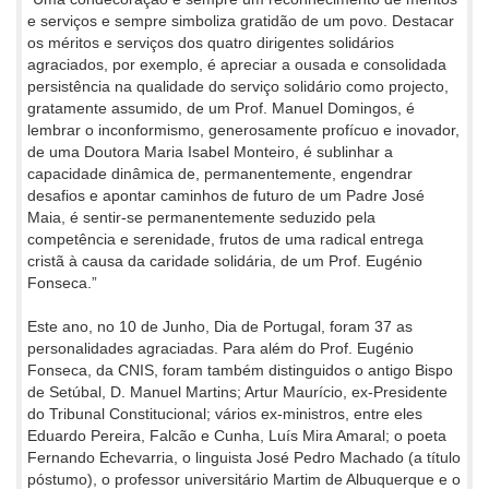
e serviços e sempre simboliza gratidão de um povo. Destacar
os méritos e serviços dos quatro dirigentes solidários
agraciados, por exemplo, é apreciar a ousada e consolidada
persistência na qualidade do serviço solidário como projecto,
gratamente assumido, de um Prof. Manuel Domingos, é
lembrar o inconformismo, generosamente profícuo e inovador,
de uma Doutora Maria Isabel Monteiro, é sublinhar a
capacidade dinâmica de, permanentemente, engendrar
desafios e apontar caminhos de futuro de um Padre José
Maia, é sentir-se permanentemente seduzido pela
competência e serenidade, frutos de uma radical entrega
cristã à causa da caridade solidária, de um Prof. Eugénio
Fonseca.”
Este ano, no 10 de Junho, Dia de Portugal, foram 37 as
personalidades agraciadas. Para além do Prof. Eugénio
Fonseca, da CNIS, foram também distinguidos o antigo Bispo
de Setúbal, D. Manuel Martins; Artur Maurício, ex-Presidente
do Tribunal Constitucional; vários ex-ministros, entre eles
Eduardo Pereira, Falcão e Cunha, Luís Mira Amaral; o poeta
Fernando Echevarria, o linguista José Pedro Machado (a título
póstumo), o professor universitário Martim de Albuquerque e o