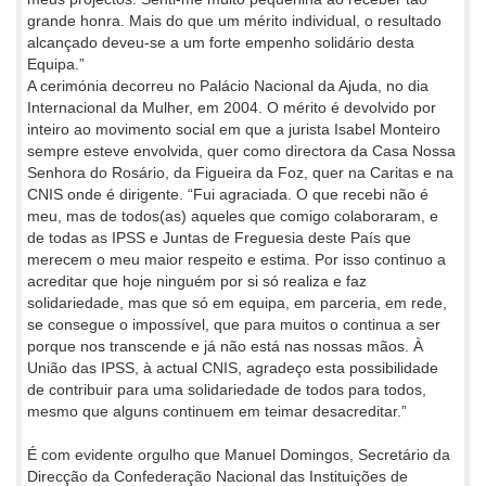
grande honra. Mais do que um mérito individual, o resultado
alcançado deveu-se a um forte empenho solidário desta
Equipa.”
A cerimónia decorreu no Palácio Nacional da Ajuda, no dia
Internacional da Mulher, em 2004. O mérito é devolvido por
inteiro ao movimento social em que a jurista Isabel Monteiro
sempre esteve envolvida, quer como directora da Casa Nossa
Senhora do Rosário, da Figueira da Foz, quer na Caritas e na
CNIS onde é dirigente. “Fui agraciada. O que recebi não é
meu, mas de todos(as) aqueles que comigo colaboraram, e
de todas as IPSS e Juntas de Freguesia deste País que
merecem o meu maior respeito e estima. Por isso continuo a
acreditar que hoje ninguém por si só realiza e faz
solidariedade, mas que só em equipa, em parceria, em rede,
se consegue o impossível, que para muitos o continua a ser
porque nos transcende e já não está nas nossas mãos. À
União das IPSS, à actual CNIS, agradeço esta possibilidade
de contribuir para uma solidariedade de todos para todos,
mesmo que alguns continuem em teimar desacreditar.”
É com evidente orgulho que Manuel Domingos, Secretário da
Direcção da Confederação Nacional das Instituições de