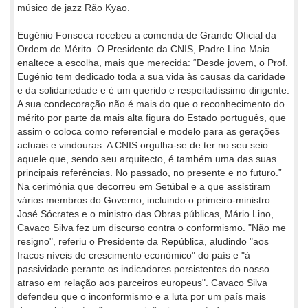
músico de jazz Rão Kyao.
Eugénio Fonseca recebeu a comenda de Grande Oficial da
Ordem de Mérito. O Presidente da CNIS, Padre Lino Maia
enaltece a escolha, mais que merecida: “Desde jovem, o Prof.
Eugénio tem dedicado toda a sua vida às causas da caridade
e da solidariedade e é um querido e respeitadíssimo dirigente.
A sua condecoração não é mais do que o reconhecimento do
mérito por parte da mais alta figura do Estado português, que
assim o coloca como referencial e modelo para as gerações
actuais e vindouras. A CNIS orgulha-se de ter no seu seio
aquele que, sendo seu arquitecto, é também uma das suas
principais referências. No passado, no presente e no futuro.”
Na cerimónia que decorreu em Setúbal e a que assistiram
vários membros do Governo, incluindo o primeiro-ministro
José Sócrates e o ministro das Obras públicas, Mário Lino,
Cavaco Silva fez um discurso contra o conformismo. "Não me
resigno", referiu o Presidente da República, aludindo "aos
fracos níveis de crescimento económico" do país e "à
passividade perante os indicadores persistentes do nosso
atraso em relação aos parceiros europeus". Cavaco Silva
defendeu que o inconformismo e a luta por um país mais