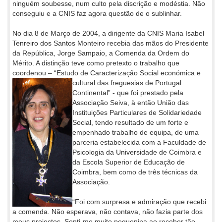
ninguém soubesse, num culto pela discrição e modéstia. Não
conseguiu e a CNIS faz agora questão de o sublinhar.
No dia 8 de Março de 2004, a dirigente da CNIS Maria Isabel
Tenreiro dos Santos Monteiro recebia das mãos do Presidente
da República, Jorge Sampaio, a Comenda da Ordem do
Mérito. A distinção teve como pretexto o trabalho que
coordenou – “Estudo de Caracterização Social económica e
cultural das freguesias de Portugal
Continental” - que foi prestado pela
Associação Seiva, à então União das
Instituições Particulares de Solidariedade
Social, tendo resultado de um forte e
empenhado trabalho de equipa, de uma
parceria estabelecida com a Faculdade de
Psicologia da Universidade de Coimbra e
da Escola Superior de Educação de
Coimbra, bem como de três técnicas da
Associação.
“Foi com surpresa e admiração que recebi
a comenda. Não esperava, não contava, não fazia parte dos
meus projectos. Senti-me muito pequenina ao receber tão