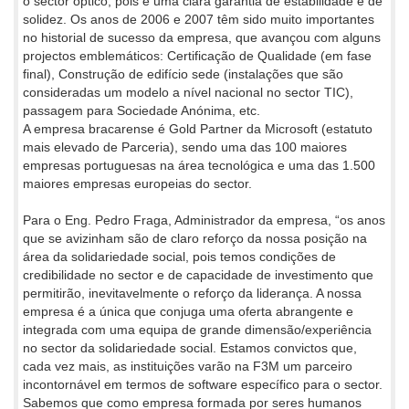
o sector óptico, pois é uma clara garantia de estabilidade e de
solidez. Os anos de 2006 e 2007 têm sido muito importantes
no historial de sucesso da empresa, que avançou com alguns
projectos emblemáticos: Certificação de Qualidade (em fase
final), Construção de edifício sede (instalações que são
consideradas um modelo a nível nacional no sector TIC),
passagem para Sociedade Anónima, etc.
A empresa bracarense é Gold Partner da Microsoft (estatuto
mais elevado de Parceria), sendo uma das 100 maiores
empresas portuguesas na área tecnológica e uma das 1.500
maiores empresas europeias do sector.
Para o Eng. Pedro Fraga, Administrador da empresa, “os anos
que se avizinham são de claro reforço da nossa posição na
área da solidariedade social, pois temos condições de
credibilidade no sector e de capacidade de investimento que
permitirão, inevitavelmente o reforço da liderança. A nossa
empresa é a única que conjuga uma oferta abrangente e
integrada com uma equipa de grande dimensão/experiência
no sector da solidariedade social. Estamos convictos que,
cada vez mais, as instituições varão na F3M um parceiro
incontornável em termos de software específico para o sector.
Sabemos que como empresa formada por seres humanos