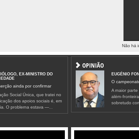
Não há i
OPINIÃO
IÓLOGO, EX-MINISTRO DO
EUGÉNIO FO
IEDADE
O campeonato
erção ainda por confirmar
A maior parte
ção Social Única, que tratei no
além-fronteir
ificação dos apoios sociais é, em
sobretudo co
ia. O problema estava —...