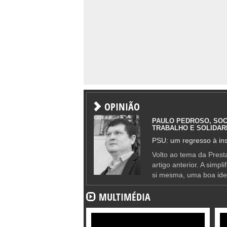
OPINIÃO
PAULO PEDROSO, SOC
TRABALHO E SOLIDAR
PSU: um regresso à ins
Volto ao tema da Presta
artigo anterior. A simpl
si mesma, uma boa ide
MULTIMÉDIA