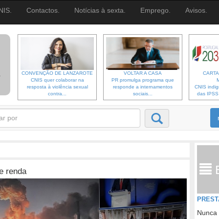
NIS.
Contactos.
Notícias à sexta.
Emprego.
Avisos.
CONVENÇÃO DE LANZAROTE
VOLTAR A CASA
CARTA
CNIS quer colaborar na
PR promulga programa que
resposta à violência sexual
responde a internamentos
CNIS indi
contra...
sociais...
das IPSS d
e renda
PREST
Nunca 