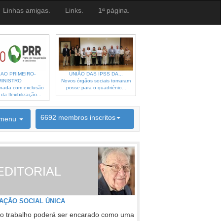
Linhas amigas.
Links.
1ª página.
 AO PRIMEIRO-
UNIÃO DAS IPSS DA...
MINISTRO
Novos órgãos sociais tomaram
gnada com exclusão
posse para o quadriénio...
a flexibilização...
6692 membros inscritos
menu
INSCRIÇÃO NEWSLETTER
EDITORIAL
AÇÃO SOCIAL ÚNICA
o trabalho poderá ser encarado como uma