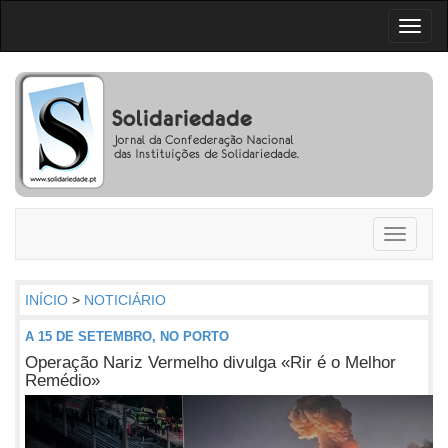
Toggl
naviga
Toggle
navigati
INÍCIO
>
NOTICIÁRIO
A 15 DE SETEMBRO, NO PORTO
Operação Nariz Vermelho divulga «Rir é o Melhor
Remédio»