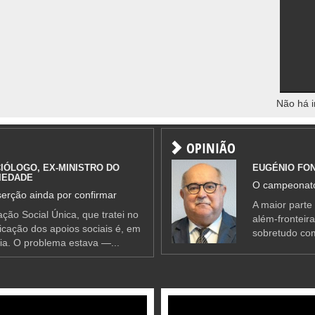
Não há i
OPINIÃO
IÓLOGO, EX-MINISTRO DO
EUGÉNIO FO
IEDADE
O campeonato
erção ainda por confirmar
A maior parte
ção Social Única, que tratei no
além-fronteir
ificação dos apoios sociais é, em
sobretudo co
ia. O problema estava —...