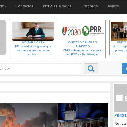
NIS.
Contactos.
Notícias à sexta.
Emprego.
Avisos.
VOLTAR A CASA
CARTA AO PRIMEIRO-
UNIÃO 
PR promulga programa que
MINISTRO
Novos órgã
responde a internamentos
CNIS indignada com exclusão
posse pa
sociais...
das IPSS da flexibilização...
PREST
Nunca 