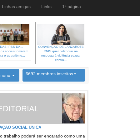
Linhas amigas.
Links.
1ª página.
DAS IPSS DA...
CONVENÇÃO DE LANZAROTE
os sociais tomaram
CNIS quer colaborar na
ra o quadriénio...
resposta à violência sexual
contra...
6692 membros inscritos
menu
INSCRIÇÃO NEWSLETTER
EDITORIAL
AÇÃO SOCIAL ÚNICA
o trabalho poderá ser encarado como uma