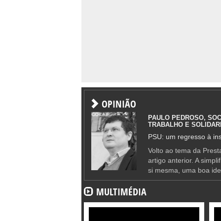
OPINIÃO
PAULO PEDROSO, SOC
TRABALHO E SOLIDAR
PSU: um regresso à ins
Volto ao tema da Presta
artigo anterior. A simpl
si mesma, uma boa ide
MULTIMÉDIA