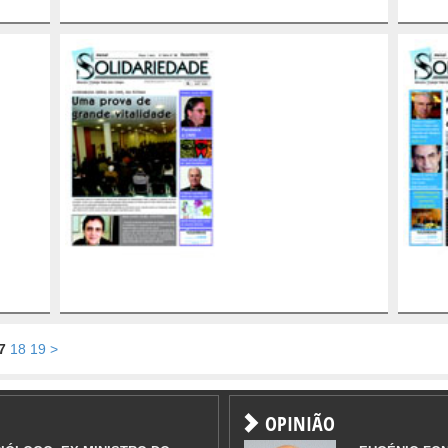
7
18
19
>
OPINIÃO