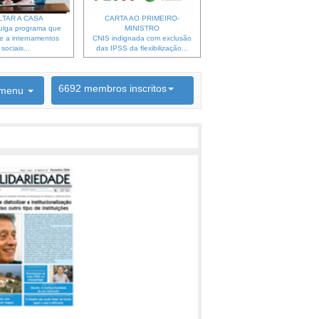
LTAR A CASA
CARTA AO PRIMEIRO-
ulga programa que
MINISTRO
e a internamentos
CNIS indignada com exclusão
sociais...
das IPSS da flexibilização...
6692 membros inscritos
menu
INSCRIÇÃO NEWSLETTER