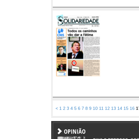
<
1
2
3
4
5
6
7
8
9
10
11
12
13
14
15
16
1
OPINIÃO