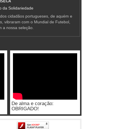
NSECA
 da Solidariedade
 dos cidadãos portugueses, de aquém e
as, vibraram com o Mundial de Futebol,
m a nossa seleção.
De alma e coração:
OBRIGADO!