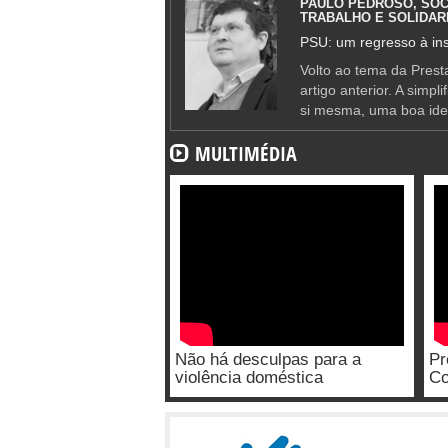
PAULO PEDROSO, SOC
TRABALHO E SOLIDAR
PSU: um regresso à ins
Volto ao tema da Presta
artigo anterior. A simpl
si mesma, uma boa ide
MULTIMÉDIA
Não há desculpas para a
Pr
violência doméstica
Co