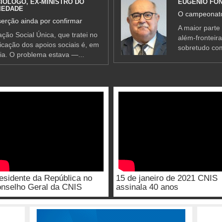
IÓLOGO, EX-MINISTRO DO
EUGÉNIO FO
IEDADE
O campeonato
erção ainda por confirmar
A maior parte
ção Social Única, que tratei no
além-fronteir
ificação dos apoios sociais é, em
sobretudo co
ia. O problema estava —...
esidente da República no
15 de janeiro de 2021 CNIS
nselho Geral da CNIS
assinala 40 anos