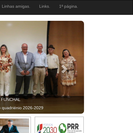
Linhas amigas.
Links.
1ª página.
, FUNCHAL
o quadriénio 2026-2029