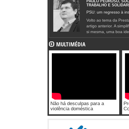
PAULO PEDROSO, SOC
TRABALHO E SOLIDAR
PSU: um regresso à ins
Volto ao tema da Presta
artigo anterior. A simpl
si mesma, uma boa ide
MULTIMÉDIA
Não há desculpas para a
Pr
violência doméstica
Co