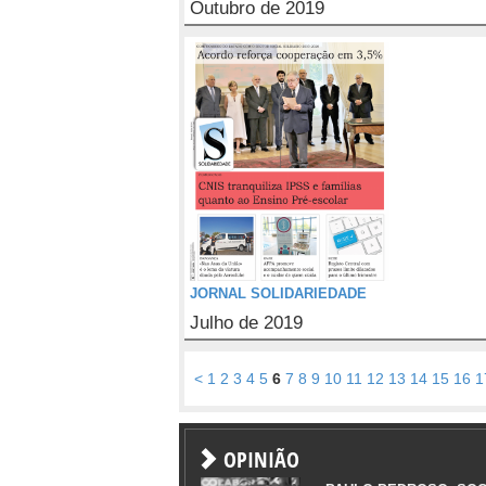
Outubro de 2019
JORNAL SOLIDARIEDADE
Julho de 2019
<
1
2
3
4
5
6
7
8
9
10
11
12
13
14
15
16
1
OPINIÃO