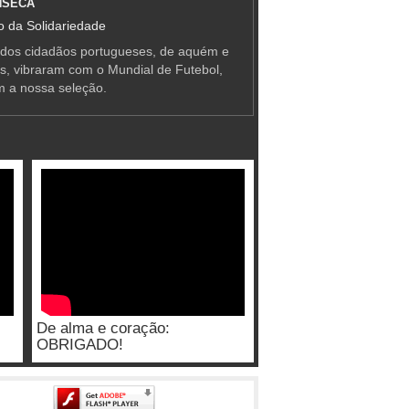
NSECA
 da Solidariedade
 dos cidadãos portugueses, de aquém e
as, vibraram com o Mundial de Futebol,
m a nossa seleção.
De alma e coração:
OBRIGADO!