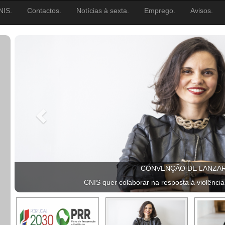
NIS.
Contactos.
Notícias à sexta.
Emprego.
Avisos.
CONVENÇÃO DE LANZA
CNIS quer colaborar na resposta à violência