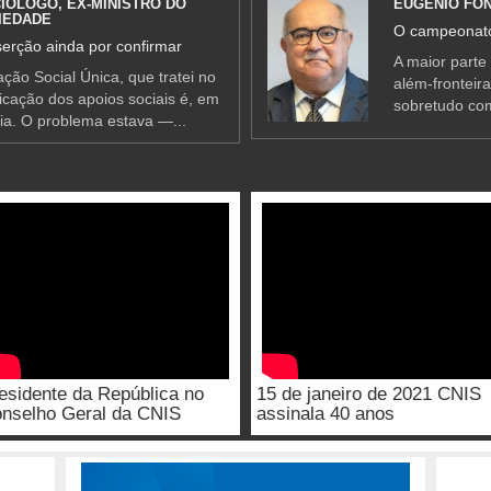
IÓLOGO, EX-MINISTRO DO
EUGÉNIO FO
IEDADE
O campeonato
erção ainda por confirmar
A maior parte
ção Social Única, que tratei no
além-fronteir
ificação dos apoios sociais é, em
sobretudo co
ia. O problema estava —...
esidente da República no
15 de janeiro de 2021 CNIS
nselho Geral da CNIS
assinala 40 anos