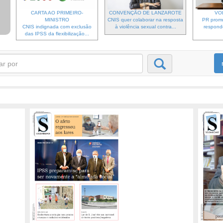
CARTA AO PRIMEIRO-
CONVENÇÃO DE LANZAROTE
VO
MINISTRO
CNIS quer colaborar na resposta
PR prom
CNIS indignada com exclusão
à violência sexual contra...
respond
das IPSS da flexibilização...