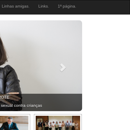
Linhas amigas.
Links.
1ª página.
ROTE
 sexual contra crianças