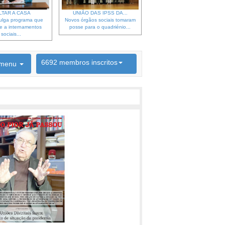
LTAR A CASA
UNIÃO DAS IPSS DA...
ulga programa que
Novos órgãos sociais tomaram
e a internamentos
posse para o quadriénio...
sociais...
6692 membros inscritos
menu
INSCRIÇÃO NEWSLETTER