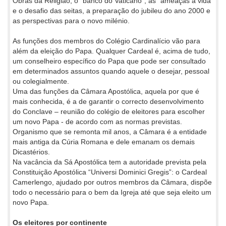
Obras da Religião, o "banco do Vaticano", as "ameaças à vida"
e o desafio das seitas, a preparação do jubileu do ano 2000 e
as perspectivas para o novo milénio.
As funções dos membros do Colégio Cardinalício vão para
além da eleição do Papa. Qualquer Cardeal é, acima de tudo,
um conselheiro específico do Papa que pode ser consultado
em determinados assuntos quando aquele o desejar, pessoal
ou colegialmente.
Uma das funções da Câmara Apostólica, aquela por que é
mais conhecida, é a de garantir o correcto desenvolvimento
do Conclave – reunião do colégio de eleitores para escolher
um novo Papa - de acordo com as normas previstas.
Organismo que se remonta mil anos, a Câmara é a entidade
mais antiga da Cúria Romana e dele emanam os demais
Dicastérios.
Na vacância da Sá Apostólica tem a autoridade prevista pela
Constituição Apostólica “Universi Dominici Gregis”: o Cardeal
Camerlengo, ajudado por outros membros da Câmara, dispõe
todo o necessário para o bem da Igreja até que seja eleito um
novo Papa.
Os eleitores por continente