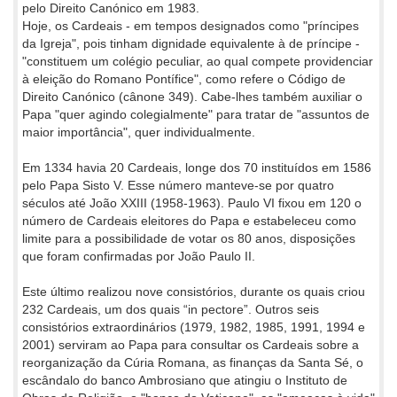
pelo Direito Canónico em 1983.
Hoje, os Cardeais - em tempos designados como "príncipes
da Igreja", pois tinham dignidade equivalente à de príncipe -
"constituem um colégio peculiar, ao qual compete providenciar
à eleição do Romano Pontífice", como refere o Código de
Direito Canónico (cânone 349). Cabe-lhes também auxiliar o
Papa "quer agindo colegialmente" para tratar de "assuntos de
maior importância", quer individualmente.
Em 1334 havia 20 Cardeais, longe dos 70 instituídos em 1586
pelo Papa Sisto V. Esse número manteve-se por quatro
séculos até João XXIII (1958-1963). Paulo VI fixou em 120 o
número de Cardeais eleitores do Papa e estabeleceu como
limite para a possibilidade de votar os 80 anos, disposições
que foram confirmadas por João Paulo II.
Este último realizou nove consistórios, durante os quais criou
232 Cardeais, um dos quais “in pectore”. Outros seis
consistórios extraordinários (1979, 1982, 1985, 1991, 1994 e
2001) serviram ao Papa para consultar os Cardeais sobre a
reorganização da Cúria Romana, as finanças da Santa Sé, o
escândalo do banco Ambrosiano que atingiu o Instituto de