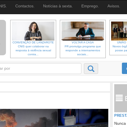
NIS.
Contactos.
Notícias à sexta.
Emprego.
Avisos.
CONVENÇÃO DE LANZAROTE
VOLTAR A CASA
UNIÃO 
CNIS quer colaborar na
PR promulga programa que
Novos órgã
resposta à violência sexual
responde a internamentos
posse pa
contra...
sociais...
PREST
Nunca 