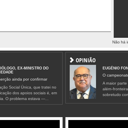
Não há i
OPINIÃO
IÓLOGO, EX-MINISTRO DO
EUGÉNIO FO
IEDADE
O campeonato
erção ainda por confirmar
A maior parte
ção Social Única, que tratei no
além-fronteir
ificação dos apoios sociais é, em
sobretudo co
ia. O problema estava —...