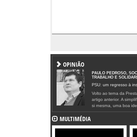
OPINIÃO
PAULO PEDROSO, SOC
TRABALHO E SOLIDAR
PSU: um regresso à ins
Volto ao tema da Presta
artigo anterior. A simpl
si mesma, uma boa ide
MULTIMÉDIA