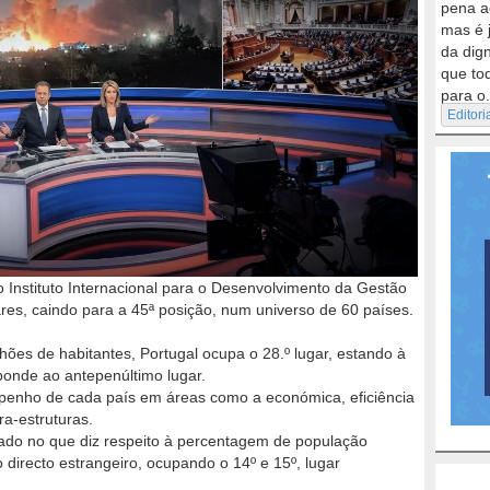
pena a
mas é 
da dig
que to
para o.
Editori
o Instituto Internacional para o Desenvolvimento da Gestão
ares, caindo para a 45ª posição, num universo de 60 países.
es de habitantes, Portugal ocupa o 28.º lugar, estando à
ponde ao antepenúltimo lugar.
penho de cada país em áreas como a económica, eficiência
ra-estruturas.
cado no que diz respeito à percentagem de população
directo estrangeiro, ocupando o 14º e 15º, lugar