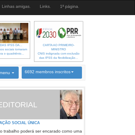
Linhas amigas.
Links.
1ª página.
DAS IPSS DA...
CARTA AO PRIMEIRO-
os sociais tomaram
MINISTRO
ra o quadriénio...
CNIS indignada com exclusão
das IPSS da flexibilização...
6692 membros inscritos
menu
INSCRIÇÃO NEWSLETTER
EDITORIAL
AÇÃO SOCIAL ÚNICA
o trabalho poderá ser encarado como uma