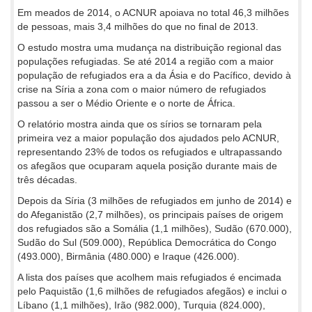
Em meados de 2014, o ACNUR apoiava no total 46,3 milhões
de pessoas, mais 3,4 milhões do que no final de 2013.
O estudo mostra uma mudança na distribuição regional das
populações refugiadas. Se até 2014 a região com a maior
população de refugiados era a da Ásia e do Pacífico, devido à
crise na Síria a zona com o maior número de refugiados
passou a ser o Médio Oriente e o norte de África.
O relatório mostra ainda que os sírios se tornaram pela
primeira vez a maior população dos ajudados pelo ACNUR,
representando 23% de todos os refugiados e ultrapassando
os afegãos que ocuparam aquela posição durante mais de
três décadas.
Depois da Síria (3 milhões de refugiados em junho de 2014) e
do Afeganistão (2,7 milhões), os principais países de origem
dos refugiados são a Somália (1,1 milhões), Sudão (670.000),
Sudão do Sul (509.000), República Democrática do Congo
(493.000), Birmânia (480.000) e Iraque (426.000).
A lista dos países que acolhem mais refugiados é encimada
pelo Paquistão (1,6 milhões de refugiados afegãos) e inclui o
Líbano (1,1 milhões), Irão (982.000), Turquia (824.000),