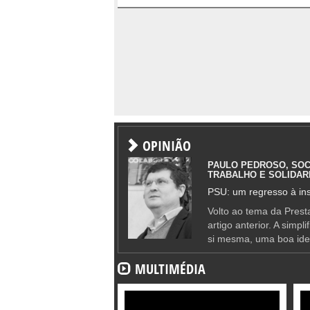
OPINIÃO
PAULO PEDROSO, SOC
TRABALHO E SOLIDAR
PSU: um regresso à ins
Volto ao tema da Presta
artigo anterior. A simpl
si mesma, uma boa ide
MULTIMÉDIA