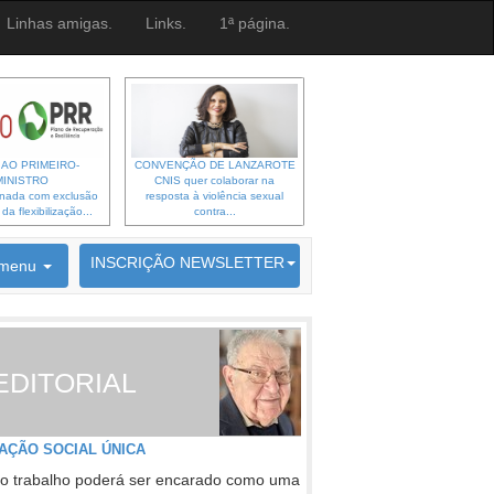
Linhas amigas.
Links.
1ª página.
 AO PRIMEIRO-
CONVENÇÃO DE LANZAROTE
MINISTRO
CNIS quer colaborar na
gnada com exclusão
resposta à violência sexual
a flexibilização...
contra...
6692 membros inscritos
INSCRIÇÃO NEWSLETTER
menu
EDITORIAL
AÇÃO SOCIAL ÚNICA
o trabalho poderá ser encarado como uma