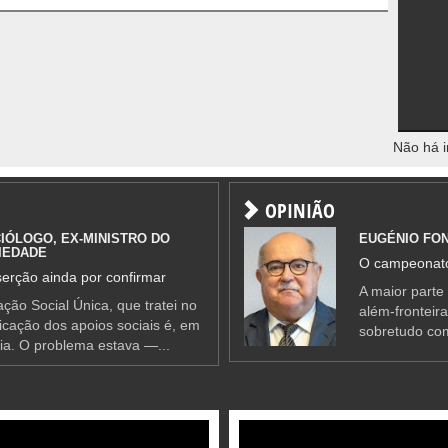
Não há i
OPINIÃO
IÓLOGO, EX-MINISTRO DO
EUGÉNIO FO
IEDADE
O campeonato
erção ainda por confirmar
A maior parte
ção Social Única, que tratei no
além-fronteir
ificação dos apoios sociais é, em
sobretudo co
ia. O problema estava —...