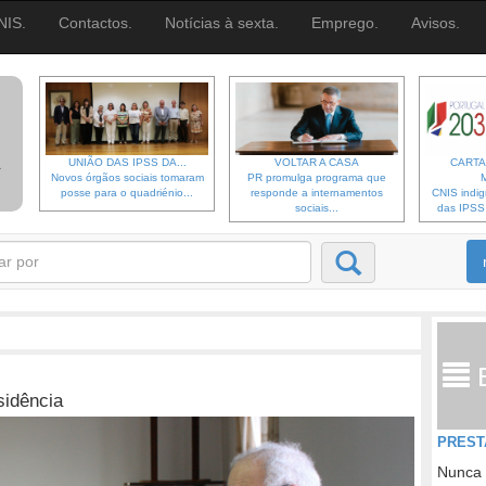
NIS.
Contactos.
Notícias à sexta.
Emprego.
Avisos.
UNIÃO DAS IPSS DA...
VOLTAR A CASA
CARTA
Novos órgãos sociais tomaram
PR promulga programa que
posse para o quadriénio...
responde a internamentos
CNIS indi
sociais...
das IPSS d
sidência
PREST
Nunca 