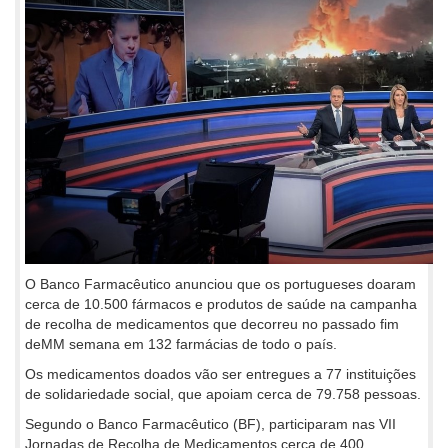
O Banco Farmacêutico anunciou que os portugueses doaram
cerca de 10.500 fármacos e produtos de saúde na campanha
de recolha de medicamentos que decorreu no passado fim
deMM semana em 132 farmácias de todo o país.
Os medicamentos doados vão ser entregues a 77 instituições
de solidariedade social, que apoiam cerca de 79.758 pessoas.
Segundo o Banco Farmacêutico (BF), participaram nas VII
Jornadas de Recolha de Medicamentos cerca de 400