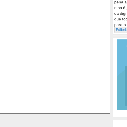
pena a
mas é 
da dig
que to
para o.
Editori