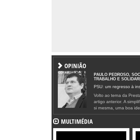
OPINIÃO
PAULO PEDROSO, SOC
TRABALHO E SOLIDAR
PSU: um regresso à ins
Volto ao tema da Presta
artigo anterior. A simpl
si mesma, uma boa ide
MULTIMÉDIA