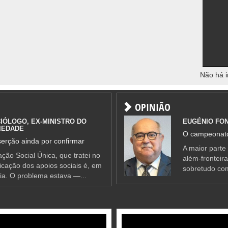
Não há i
OPINIÃO
IÓLOGO, EX-MINISTRO DO
EUGÉNIO FO
IEDADE
O campeonato
erção ainda por confirmar
A maior parte
ção Social Única, que tratei no
além-fronteir
ificação dos apoios sociais é, em
sobretudo co
ia. O problema estava —...