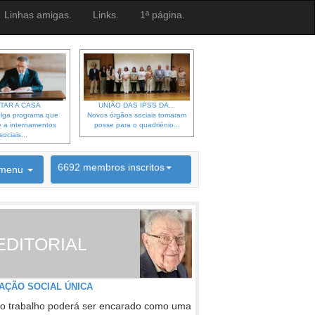
Linhas amigas.
Links.
1ª página.
TAR A CASA
UNIÃO DAS IPSS DA...
lga programa que
Novos órgãos sociais tomaram
 a internamentos
posse para o quadriénio...
sociais...
6692 membros inscritos
menu
INSCRIÇÃO NEWSLETTER
EDITORIAL
AÇÃO SOCIAL ÚNICA
o trabalho poderá ser encarado como uma