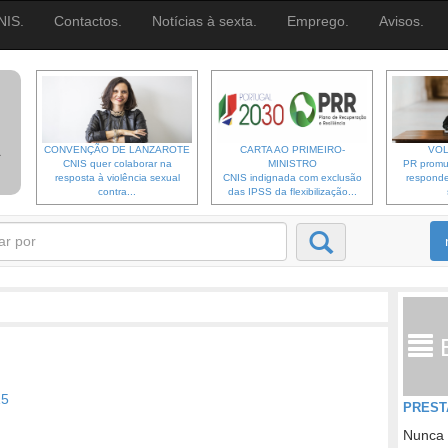
NIS.
Contactos.
Notícias à sexta.
Emprego.
Avisos.
CONVENÇÃO DE LANZAROTE
CARTA AO PRIMEIRO-
VOL
CNIS quer colaborar na
MINISTRO
PR promu
resposta à violência sexual
CNIS indignada com exclusão
responde
contra...
das IPSS da flexibilização...
15
PREST
Nunca 