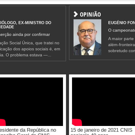
OPINIÃO
IÓLOGO, EX-MINISTRO DO
EUGÉNIO FO
IEDADE
O campeonato
erção ainda por confirmar
A maior parte
ção Social Única, que tratei no
além-fronteir
ificação dos apoios sociais é, em
sobretudo co
ia. O problema estava —...
esidente da República no
15 de janeiro de 2021 CNIS