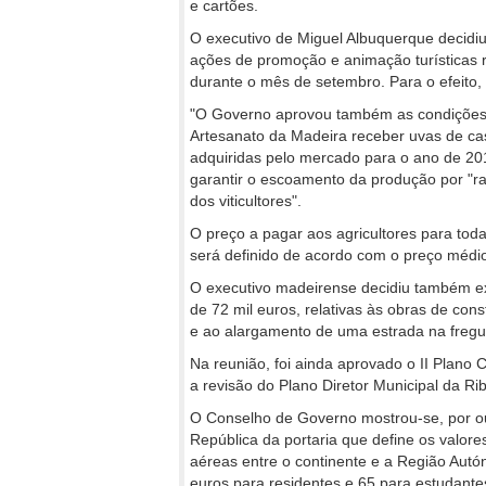
e cartões.
O executivo de Miguel Albuquerque decidiu,
ações de promoção e animação turísticas 
durante o mês de setembro. Para o efeito,
"O Governo aprovou também as condições 
Artesanato da Madeira receber uvas de c
adquiridas pelo mercado para o ano de 20
garantir o escoamento da produção por "r
dos viticultores".
O preço a pagar aos agricultores para tod
será definido de acordo com o preço médio
O executivo madeirense decidiu também ex
de 72 mil euros, relativas às obras de con
e ao alargamento de uma estrada na fregu
Na reunião, foi ainda aprovado o II Plano Co
a revisão do Plano Diretor Municipal da Ri
O Conselho de Governo mostrou-se, por out
República da portaria que define os valore
aéreas entre o continente e a Região Aut
euros para residentes e 65 para estudantes 