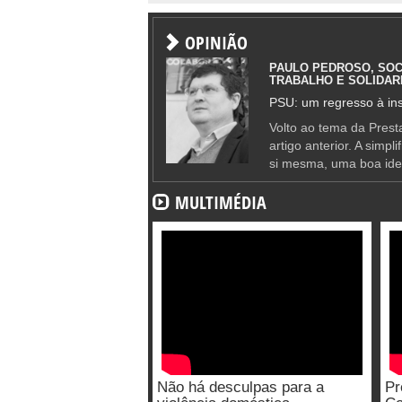
OPINIÃO
PAULO PEDROSO, SOC
TRABALHO E SOLIDAR
PSU: um regresso à ins
Volto ao tema da Presta
artigo anterior. A simpl
si mesma, uma boa ide
MULTIMÉDIA
Não há desculpas para a
Pr