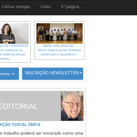
Linhas amigas.
Links.
1ª página.
O DE LANZAROTE
UNIÃO DAS IPSS DA...
er colaborar na
Novos órgãos sociais tomaram
à violência sexual
posse para o quadriénio...
contra...
6692 membros inscritos
INSCRIÇÃO NEWSLETTER
menu
EDITORIAL
AÇÃO SOCIAL ÚNICA
o trabalho poderá ser encarado como uma