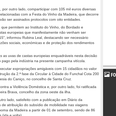
 por outro lado, comparticipar com 105 mil euros diversas
relacionadas com a Festa do Vinho da Madeira, que decorre
 vão ser assinados protocolos com oito entidades.
que permitem ao Instituto do Vinho, do Bordado e
astas europeias que manifestamente não venham ser
15", informou Rubina Leal, destacando ser necessário
azões sociais, económicas e de proteção dos rendimentos
as as uvas de castas europeias enquadráveis nesta decisão
 pago pela indústria na presente campanha vitícola.
ecutar expropriações amigáveis com 15 cidadãos no valor
FO
strução da 2.ª fase da Circular à Cidade do Funchal Cota 200
esia do Caniço, no concelho de Santa Cruz.
ntra a Violência Doméstica e, por outro lado, foi ratificada
beira Brava, concelho da zona oeste da ilha.
ro lado, satisfeito com a publicação em Diário da
s de atribuição do subsídio de mobilidade nas viagens
ónoma da Madeira a partir de 01 de setembro, sendo de 86
(ida e volta).