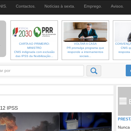
NIS.
Contactos.
Notícias à sexta.
Emprego.
Avisos.
CARTA AO PRIMEIRO-
VOLTAR A CASA
CONVENÇÃ
MINISTRO
PR promulga programa que
CNIS qu
CNIS indignada com exclusão
responde a internamentos
resposta 
das IPSS da flexibilização...
sociais...
 12 IPSS
PREST
Nunca 