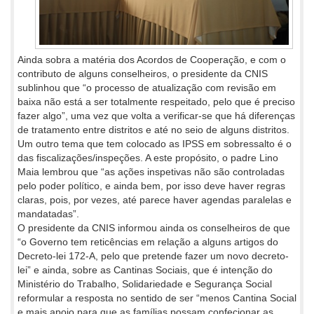
Ainda sobra a matéria dos Acordos de Cooperação, e com o
contributo de alguns conselheiros, o presidente da CNIS
sublinhou que “o processo de atualização com revisão em
baixa não está a ser totalmente respeitado, pelo que é preciso
fazer algo”, uma vez que volta a verificar-se que há diferenças
de tratamento entre distritos e até no seio de alguns distritos.
Um outro tema que tem colocado as IPSS em sobressalto é o
das fiscalizações/inspeções. A este propósito, o padre Lino
Maia lembrou que “as ações inspetivas não são controladas
pelo poder político, e ainda bem, por isso deve haver regras
claras, pois, por vezes, até parece haver agendas paralelas e
mandatadas”.
O presidente da CNIS informou ainda os conselheiros de que
“o Governo tem reticências em relação a alguns artigos do
Decreto-lei 172-A, pelo que pretende fazer um novo decreto-
lei” e ainda, sobre as Cantinas Sociais, que é intenção do
Ministério do Trabalho, Solidariedade e Segurança Social
reformular a resposta no sentido de ser “menos Cantina Social
e mais apoio para que as famílias possam confecionar as