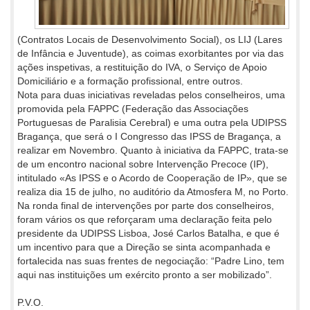
(Contratos Locais de Desenvolvimento Social), os LIJ (Lares
de Infância e Juventude), as coimas exorbitantes por via das
ações inspetivas, a restituição do IVA, o Serviço de Apoio
Domiciliário e a formação profissional, entre outros.
Nota para duas iniciativas reveladas pelos conselheiros, uma
promovida pela FAPPC (Federação das Associações
Portuguesas de Paralisia Cerebral) e uma outra pela UDIPSS
Bragança, que será o I Congresso das IPSS de Bragança, a
realizar em Novembro. Quanto à iniciativa da FAPPC, trata-se
de um encontro nacional sobre Intervenção Precoce (IP),
intitulado «As IPSS e o Acordo de Cooperação de IP», que se
realiza dia 15 de julho, no auditório da Atmosfera M, no Porto.
Na ronda final de intervenções por parte dos conselheiros,
foram vários os que reforçaram uma declaração feita pelo
presidente da UDIPSS Lisboa, José Carlos Batalha, e que é
um incentivo para que a Direção se sinta acompanhada e
fortalecida nas suas frentes de negociação: “Padre Lino, tem
aqui nas instituições um exército pronto a ser mobilizado”.
P.V.O.