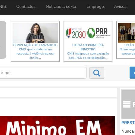
NIS.
Contactos.
Notícias à sexta.
Emprego.
Avisos.
CONVENÇÃO DE LANZAROTE
CARTA AO PRIMEIRO-
UNIÃO 
CNIS quer colaborar na
MINISTRO
Novos órgã
resposta à violência sexual
CNIS indignada com exclusão
posse pa
contra...
das IPSS da flexibilização...
PREST
Nunca 