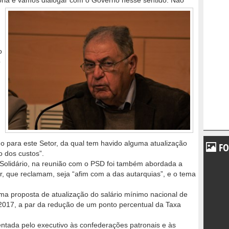
ia e vamos dialogar com o Governo nesse sentido. Não
o
o
ado para este Setor, da qual tem havido alguma atualização
FO
dos custos”.
 Solidário, na reunião com o PSD foi também abordada a
r, que reclamam, seja “afim com a das autarquias”, e o tema
a proposta de atualização do salário mínimo nacional de
e 2017, a par da redução de um ponto percentual da Taxa
entada pelo executivo às confederações patronais e às