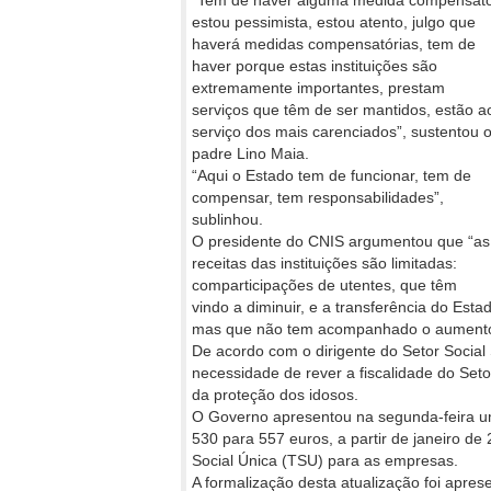
“Tem de haver alguma medida compensatór
estou pessimista, estou atento, julgo
que
haverá medidas compensatórias, tem de
haver porque estas instituições são
extremamente importantes, prestam
serviços que têm de ser mantidos, estão a
serviço dos mais carenciados”, sustentou 
padre Lino Maia.
“Aqui o Estado tem de funcionar, tem de
compensar, tem responsabilidades”,
sublinhou.
O presidente do CNIS argumentou que “as
receitas das instituições são limitadas:
comparticipações de utentes, que têm
vindo a diminuir, e a transferência do Est
mas que não tem acompanhado o aumento 
De acordo com o dirigente do Setor Social
necessidade de rever a fiscalidade do Seto
da proteção dos idosos.
O Governo apresentou na segunda-feira um
530 para 557 euros, a partir de janeiro d
Social Única (TSU) para as empresas.
A formalização desta atualização foi apres