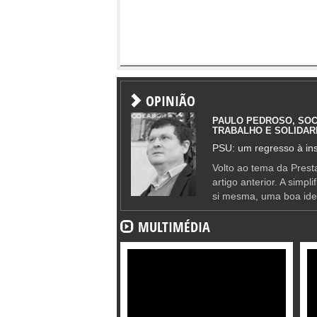
OPINIÃO
PAULO PEDROSO, SOC
TRABALHO E SOLIDAR
PSU: um regresso à ins
Volto ao tema da Presta
artigo anterior. A simpl
si mesma, uma boa ide
MULTIMÉDIA