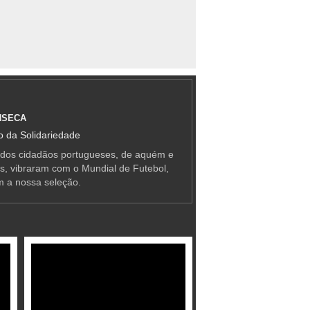
NSECA
 da Solidariedade
 dos cidadãos portugueses, de aquém e
as, vibraram com o Mundial de Futebol,
m a nossa seleção.