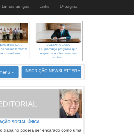
Linhas amigas.
Links.
1ª página.
DAS IPSS DA...
VOLTAR A CASA
os sociais tomaram
PR promulga programa que
ra o quadriénio...
responde a internamentos
sociais...
6692 membros inscritos
INSCRIÇÃO NEWSLETTER
menu
EDITORIAL
AÇÃO SOCIAL ÚNICA
o trabalho poderá ser encarado como uma