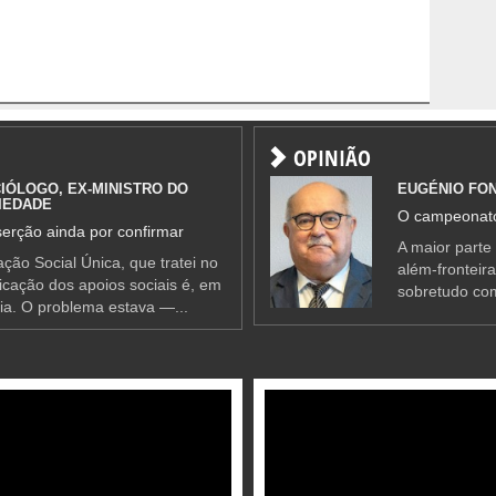
OPINIÃO
IÓLOGO, EX-MINISTRO DO
EUGÉNIO FO
IEDADE
O campeonato
erção ainda por confirmar
A maior parte
ção Social Única, que tratei no
além-fronteir
ificação dos apoios sociais é, em
sobretudo co
ia. O problema estava —...