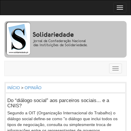
Toggl
naviga
Toggle
navigati
INÍCIO
>
OPINIÃO
Do “diálogo social” aos parceiros sociais... e a
CNIS?
Segundo a OIT (Organização Internacional do Trabalho) o
diálogo social define-se como "o diálogo que inclui todos os
tipos de negociação, consulta ou simplesmente troca de
informações entre os representantes de governos,