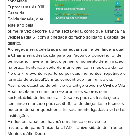
concelhos.
O programa da XIII
Festa da
Solidariedade, que
este ano pela
primeira vez decorre a uma sexta-feira, como que arranca na
véspera (dia 6) com a chegada do facho solidário à capital de
distrito.
À chegada será celebrada uma eucaristia na Sé, finda a qual
a Chama será deslocada para os Paços do Concelho, onde
pernoitará. Haverá, então, o primeiro momento de animação
na praça fronteira à sede do município, com música e dança.
No dia 7, o evento reparte-se por dois momentos, repetindo o
formato de Setúbal’18 mas concentrado num único dia.
Assim, os claustros do edifício do antigo Governo Civil de Vila
Real recebem o seminário «Garantir os valores com
sustentabilidade financeira - Desafios para as Instituições»,
com início marcado para as 9h30, onde dirigentes e técnicos
poderão debater questões intrinsecamente ligadas à vida das
instituições.
Findos os trabalhos, haverá um almoço convívio no
restaurante panorâmico da UTAD – Universidade de Trás-os-
Montes e Alto Douro.