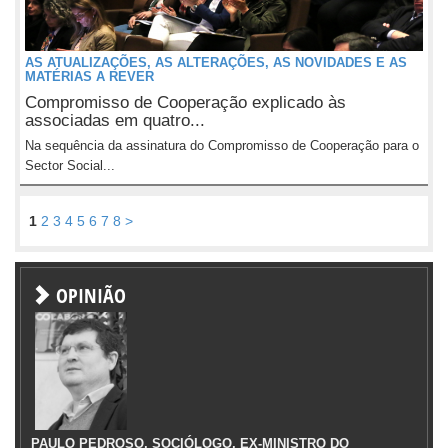
AS ATUALIZAÇÕES, AS ALTERAÇÕES, AS NOVIDADES E AS
MATÉRIAS A REVER
Compromisso de Cooperação explicado às
associadas em quatro...
Na sequência da assinatura do Compromisso de Cooperação para o
Sector Social...
1
2
3
4
5
6
7
8
>
OPINIÃO
PAULO PEDROSO, SOCIÓLOGO, EX-MINISTRO DO