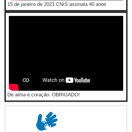
15 de janeiro de 2021 CNIS assinala 40 anos
De alma e coração: OBRIGADO!