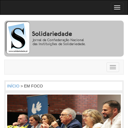
Toggl
naviga
Toggle
navigati
INÍCIO
> EM FOCO