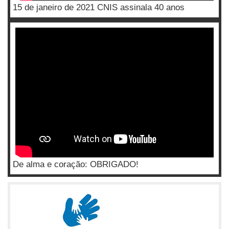
15 de janeiro de 2021 CNIS assinala 40 anos
De alma e coração: OBRIGADO!