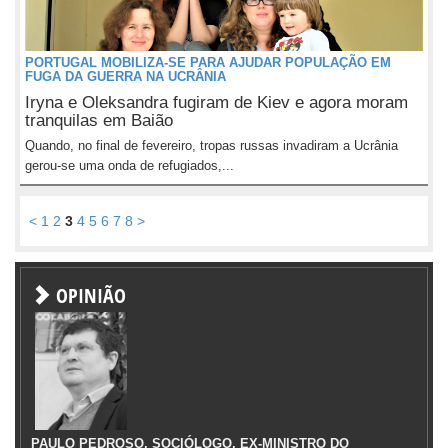
PORTUGAL MOBILIZA-SE PARA AJUDAR POPULAÇÃO EM
FUGA DA GUERRA NA UCRÂNIA
Iryna e Oleksandra fugiram de Kiev e agora moram
tranquilas em Baião
Quando, no final de fevereiro, tropas russas invadiram a Ucrânia
gerou-se uma onda de refugiados,...
<
1
2
3
4
5
6
7
8
>
OPINIÃO
PAULO PEDROSO, SOCIÓLOGO, EX-MINISTRO DO