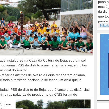
pena a
mas é 
da dig
que to
para o.
Editori
edade instalou-se na Casa da Cultura de Beja, sob um sol
o várias IPSS do distrito a animar a iniciativa, e muitas
ucional do evento.
altar os distritos de Aveiro e Leiria receberem a flama
e todo o território nacional e se feche um ciclo que já
das IPSS do distrito de Beja, que é vasto e as distâncias
 primeiras palavras do presidente da CNIS foram de
, disse