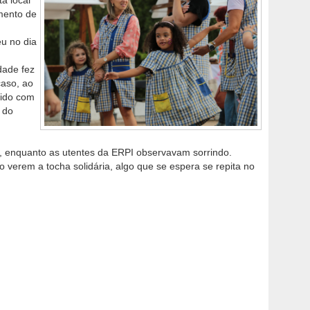
a local
mento de
eu no dia
dade fez
caso, ao
bido com
 do
s, enquanto as utentes da ERPI observavam sorrindo.
 verem a tocha solidária, algo que se espera se repita no