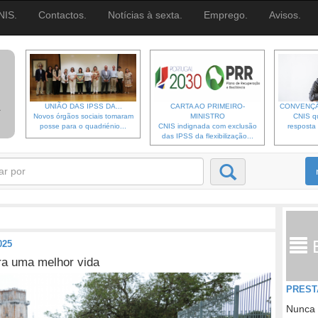
NIS.
Contactos.
Notícias à sexta.
Emprego.
Avisos.
UNIÃO DAS IPSS DA...
CARTA AO PRIMEIRO-
CONVENÇÃ
Novos órgãos sociais tomaram
MINISTRO
CNIS qu
posse para o quadriénio...
CNIS indignada com exclusão
resposta 
das IPSS da flexibilização...
025
ra uma melhor vida
PREST
Nunca 