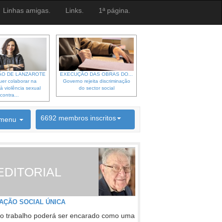
Linhas amigas.
Links.
1ª página.
O DE LANZAROTE
EXECUÇÃO DAS OBRAS DO...
er colaborar na
Governo rejeita discriminação
à violência sexual
do sector social
contra...
menu
6692 membros inscritos
INSCRIÇÃO NEWSLETTER
EDITORIAL
AÇÃO SOCIAL ÚNICA
o trabalho poderá ser encarado como uma