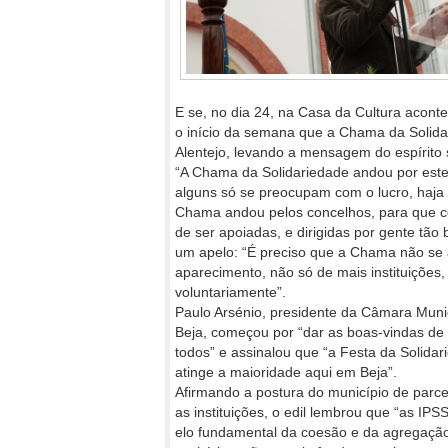
E se, no dia 24, na Casa da Cultura aconte
o início da semana que a Chama da Solidar
Alentejo, levando a mensagem do espírito so
“A Chama da Solidariedade andou por este 
alguns só se preocupam com o lucro, haja 
Chama andou pelos concelhos, para que co
de ser apoiadas, e dirigidas por gente tão
um apelo: “É preciso que a Chama não se a
aparecimento, não só de mais instituiçõe
voluntariamente”.
Paulo Arsénio, presidente da Câmara Muni
Beja, começou por “dar as boas-vindas de
todos” e assinalou que “a Festa da Solidar
atinge a maioridade aqui em Beja”.
Afirmando a postura do município de parc
as instituições, o edil lembrou que “as IP
elo fundamental da coesão e da agregaçã