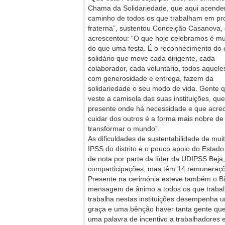
Chama da Solidariedade, que aqui acendem
caminho de todos os que trabalham em pr
fraterna”, sustentou Conceição Casanova,
acrescentou: “O que hoje celebramos é mu
do que uma festa. É o reconhecimento do e
solidário que move cada dirigente, cada
colaborador, cada voluntário, todos aquele
com generosidade e entrega, fazem da
solidariedade o seu modo de vida. Gente 
veste a camisola das suas instituições, que
presente onde há necessidade e que acred
cuidar dos outros é a forma mais nobre de
transformar o mundo”.
As dificuldades de sustentabilidade de mui
IPSS do distrito e o pouco apoio do Estado
de nota por parte da líder da UDIPSS Beja
comparticipações, mas têm 14 remuneraçõ
Presente na cerimónia esteve também o Bi
mensagem de ânimo a todos os que trabalh
trabalha nestas instituições desempenha 
graça e uma bênção haver tanta gente que 
uma palavra de incentivo a trabalhadores e