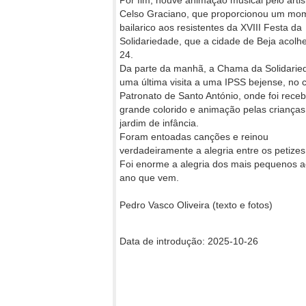
Por fim, houve animação musical pelo artist
Celso Graciano, que proporcionou um mo
bailarico aos resistentes da XVIII Festa da
Solidariedade, que a cidade de Beja acolh
24.
Da parte da manhã, a Chama da Solidarie
uma última visita a uma IPSS bejense, no 
Patronato de Santo António, onde foi rece
grande colorido e animação pelas crianças
jardim de infância.
Foram entoadas canções e reinou
verdadeiramente a alegria entre os petize
Foi enorme a alegria dos mais pequenos ao
ano que vem.
Pedro Vasco Oliveira (texto e fotos)
Data de introdução: 2025-10-26