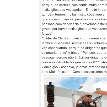
o padre Lino Maia, sublinhando: “E estais 
porque, de certeza, vos sentis muito bem 
instituições que vos apoiam. É muito impor
também termos muitas instituições aqui e
que apoiam crianças, pessoas mais velhas
pessoas com deficiência e devemos estar 
gratos por haver instituições que vos faze
felizes”.
O líder da CNIS aproveitou o momento pa
lembrar que “estas instituições só sobrevi
vão continuando, porque há dirigentes que 
voluntariamente” e frisou: “Por isso, quer
pessoas, porque não é fácil ser dirigente d
Sobre as dificuldades que muitas IPSS at
Conceição Casanova, já havia referido na 
Lino Maia foi claro: “Com escassíssimos r