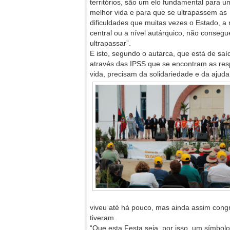
territórios, são um elo fundamental para u
melhor vida e para que se ultrapassem as
dificuldades que muitas vezes o Estado, a 
central ou a nível autárquico, não consegu
ultrapassar”.
E isto, segundo o autarca, que está de saí
através das IPSS que se encontram as res
vida, precisam da solidariedade e da ajuda
viveu até há pouco, mas ainda assim congr
tiveram.
“Que esta Festa seja, por isso, um símbolo