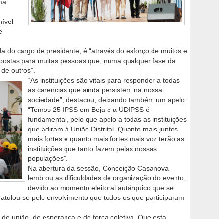
ma
nível
e
da do cargo de presidente, é “através do esforço de muitos e
postas para muitas pessoas que, numa qualquer fase da
 de outros”.
“As instituições são vitais para responder a todas
as carências que ainda persistem na nossa
sociedade”, destacou, deixando também um apelo:
“Temos 25 IPSS em Beja e a UDIPSS é
fundamental, pelo que apelo a todas as instituições
que adiram à União Distrital. Quanto mais juntos
mais fortes e quanto mais fortes mais voz terão as
instituições que tanto fazem pelas nossas
populações”.
Na abertura da sessão, Conceição Casanova
lembrou as dificuldades de organização do evento,
devido ao momento eleitoral autárquico que se
atulou-se pelo envolvimento que todos os que participaram
 de união, de esperança e de força coletiva. Que esta