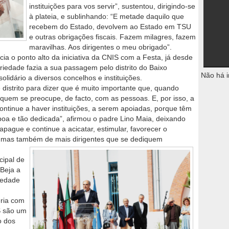
instituições para vos servir”, sustentou, dirigindo-se
à plateia, e sublinhando: “E metade daquilo que
recebem do Estado, devolvem ao Estado em TSU
e outras obrigações fiscais. Fazem milagres, fazem
maravilhas. Aos dirigentes o meu obrigado”.
cia o ponto alto da iniciativa da CNIS com a Festa, já desde
iedade fazia a sua passagem pelo distrito do Baixo
Não há i
lidário a diversos concelhos e instituições.
distrito para dizer que é muito importante que, quando
quem se preocupe, de facto, com as pessoas. E, por isso, a
ntinue a haver instituições, a serem apoiadas, porque têm
 boa e tão dedicada”, afirmou o padre Lino Maia, deixando
pague e continue a acicatar, estimular, favorecer o
s, mas também de mais dirigentes que se dediquem
cipal de
 Beja a
iedade
eria com
SS são um
o dos