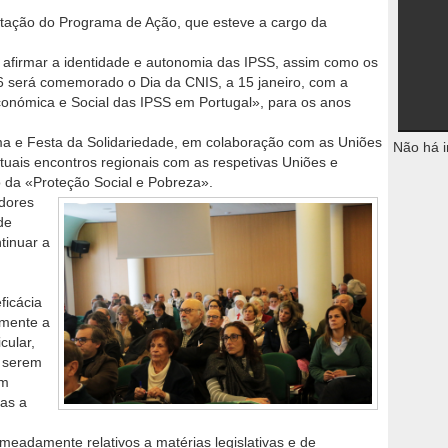
ação do Programa de Ação, que esteve a cargo da
 e afirmar a identidade e autonomia das IPSS, assim como os
6 será comemorado o Dia da CNIS, a 15 janeiro, com a
onómica e Social das IPSS em Portugal», para os anos
ama e Festa da Solidariedade, em colaboração com as Uniões
Não há i
abituais encontros regionais com as respetivas Uniões e
 da «Proteção Social e Pobreza».
adores
de
tinuar a
ficácia
amente a
cular,
a serem
em
ias a
omeadamente relativos a matérias legislativas e de