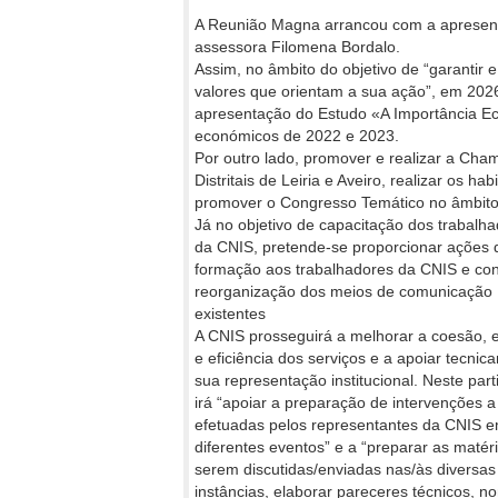
A Reunião Magna arrancou com a apresent
assessora Filomena Bordalo.
Assim, no âmbito do objetivo de “garantir
valores que orientam a sua ação”, em 202
apresentação do Estudo «A Importância Ec
económicos de 2022 e 2023.
Por outro lado, promover e realizar a Ch
Distritais de Leiria e Aveiro, realizar os h
promover o Congresso Temático no âmbito
Já no objetivo de capacitação dos trabalh
da CNIS, pretende-se proporcionar ações 
formação aos trabalhadores da CNIS e con
reorganização dos meios de comunicação
existentes
A CNIS prosseguirá a melhorar a coesão, e
e eficiência dos serviços e a apoiar tecnic
sua representação institucional. Neste parti
irá “apoiar a preparação de intervenções 
efetuadas pelos representantes da CNIS 
diferentes eventos” e a “preparar as matér
serem discutidas/enviadas nas/às diversas
instâncias, elaborar pareceres técnicos, n