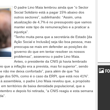
.
O padre Lino Maia lembrou ainda que “o Sector
Social Solidário está a pagar 15% abaixo dos
outros sectores”, sublinhando: “Assim, uma
atualização de 4,7% é no pressuposto que vamos
manter este tipo de remunerações e a praticar a
injustiça”.
“Tenho muita pena que a secretária de Estado [da
Ação Social e Inclusão] seja tão boa pessoa, mas
preocupa-se mais em defender as posições do
governo do que em tentar resolver os nossos
problemas”, asseverou o padre Lino Maia.
Antes, o presidente da CNIS já havia lembrado
io que a inflação era a prevista, mas foi superior”, sendo
FO
e não me deixa confortado”, para além de que “há
onge dos 50%, como é o caso da ERPI, que está nos 41%”.
à assembleia, o padre Lino Maia revelou que, a propósito
 territórios de baixa densidade populacional, que a
etembro e depois foi retirada, “a CNIS reagiu e esta semana
da”.