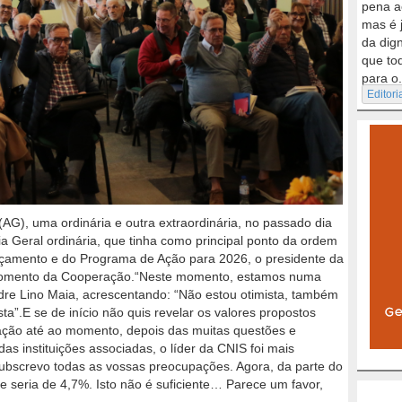
pena a
mas é 
da dig
que to
para o.
Editori
AG), uma ordinária e outra extraordinária, no passado dia
 Geral ordinária, que tinha como principal ponto da ordem
rçamento e do Programa de Ação para 2026, o presidente da
momento da Cooperação.“Neste momento, estamos numa
dre Lino Maia, acrescentando: “Não estou otimista, também
ta”.E se de início não quis revelar os valores propostos
ação até ao momento, depois das muitas questões e
as instituições associadas, o líder da CNIS foi mais
 subscrevo todas as vossas preocupações. Agora, da parte do
se seria de 4,7%. Isto não é suficiente… Parece um favor,