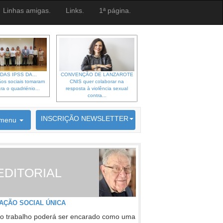
Linhas amigas.
Links.
1ª página.
DAS IPSS DA...
CONVENÇÃO DE LANZAROTE
os sociais tomaram
CNIS quer colaborar na
ra o quadriénio...
resposta à violência sexual
contra...
6692 membros inscritos
INSCRIÇÃO NEWSLETTER
menu
EDITORIAL
AÇÃO SOCIAL ÚNICA
o trabalho poderá ser encarado como uma