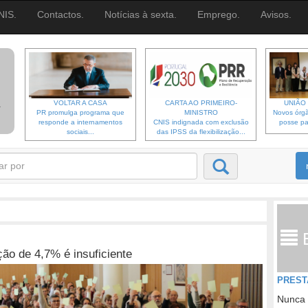
NIS.
Contactos.
Notícias à sexta.
Emprego.
Avisos.
VOLTAR A CASA
CARTA AO PRIMEIRO-
UNIÃO 
PR promulga programa que
MINISTRO
Novos órgã
responde a internamentos
CNIS indignada com exclusão
posse pa
sociais...
das IPSS da flexibilização...
ão de 4,7% é insuficiente
PREST
Nunca 