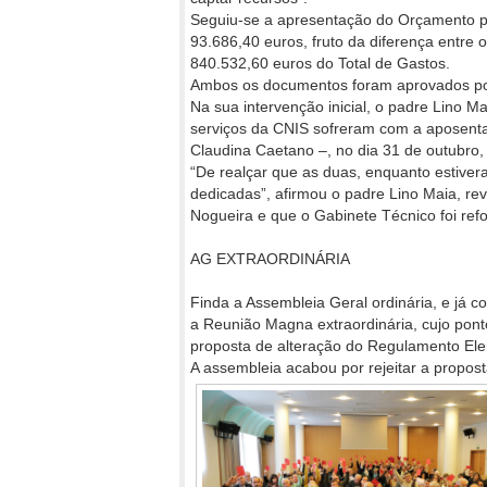
Seguiu-se a apresentação do Orçamento pa
93.686,40 euros, fruto da diferença entre
840.532,60 euros do Total de Gastos.
Ambos os documentos foram aprovados por 
Na sua intervenção inicial, o padre Lino M
serviços da CNIS sofreram com a aposenta
Claudina Caetano –, no dia 31 de outubro,
“De realçar que as duas, enquanto estive
dedicadas”, afirmou o padre Lino Maia, re
Nogueira e que o Gabinete Técnico foi re
AG EXTRAORDINÁRIA
Finda a Assembleia Geral ordinária, e já co
a Reunião Magna extraordinária, cujo pont
proposta de alteração do Regulamento Elei
A assembleia acabou por rejeitar a propos