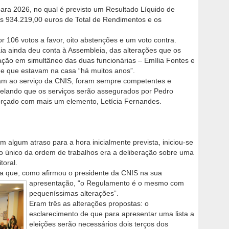
ra 2026, no qual é previsto um Resultado Líquido de
 os 934.219,00 euros de Total de Rendimentos e os
106 votos a favor, oito abstenções e um voto contra.
aia ainda deu conta à Assembleia, das alterações que os
ção em simultâneo das duas funcionárias – Emília Fontes e
 e que estavam na casa “há muitos anos”.
ram ao serviço da CNIS, foram sempre competentes e
velando que os serviços serão assegurados por Pedro
forçado com mais um elemento, Letícia Fernandes.
m algum atraso para a hora inicialmente prevista, iniciou-se
o único da ordem de trabalhos era a deliberação sobre uma
toral.
ta que, como afirmou o presidente da CNIS na sua
apresentação, “o Regulamento é o mesmo
com
pequeníssimas alterações”.
Eram três as alterações propostas: o
esclarecimento de que para apresentar uma lista a
eleições serão necessários dois terços dos