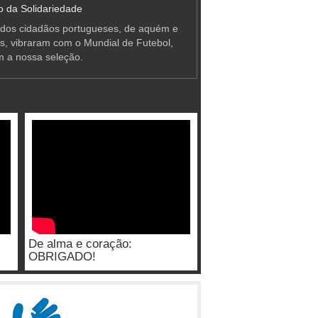
 da Solidariedade
 dos cidadãos portugueses, de aquém e
as, vibraram com o Mundial de Futebol,
m a nossa seleção.
De alma e coração:
OBRIGADO!