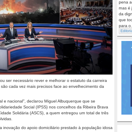
pena a
mas é 
da dig
que to
para o.
Editori
u ser necessário rever e melhorar o estatuto da carreira
ue são cada vez mais precisos face ao envelhecimento da
al e nacional", declarou Miguel Albuquerque que se
olidariedade Social (IPSS) nos concelhos da Ribeira Brava
idade Solidária (ASCS), a quem entregou um total de três
lvidas.
 inovação do apoio domiciliário prestado à população idosa