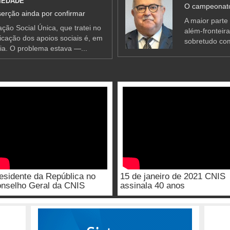
IEDADE
O campeonato
erção ainda por confirmar
A maior parte
ção Social Única, que tratei no
além-fronteir
ificação dos apoios sociais é, em
sobretudo co
ia. O problema estava —...
esidente da República no
15 de janeiro de 2021 CNIS
nselho Geral da CNIS
assinala 40 anos