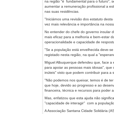
na região "é fundamental para o futuro", 
aumentar a remuneração profissional a est
nas suas residências.
"Iniciámos uma revisão dos estatuto desta c
vez mais relevância e importância na nossa 
No entender do chefe do governo insular 
mais eficaz para a melhoria e bem-estar 
operacionalidade e capacidade de resposta
"Se a população está envelhecida deve-se
registado nesta região, na qual a "espera
Miguel Albuquerque defendeu que, face a e
para apoiar as pessoas mais idosas", que 
inúteis" visto que podem contribuir para a
"Não podemos nos queixar, temos é de ter 
que hoje, devido ao progresso e ao desenv
financeira, técnica e recursos para poder 
Mas, enfatizou que esta ajuda não signifi
"capacidade de interagir" com a população
A Associação Santana Cidade Solidária (AS