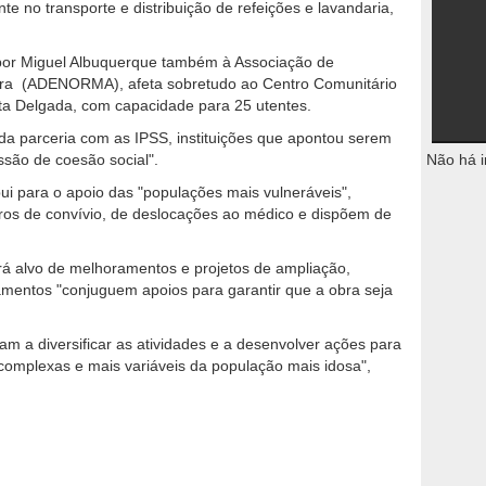
e no transporte e distribuição de refeições e lavandaria,
 por Miguel Albuquerque também à Associação de
ira (ADENORMA), afeta sobretudo ao Centro Comunitário
ta Delgada, com capacidade para 25 utentes.
da parceria com as IPSS, instituições que apontou serem
ssão de coesão social".
Não há i
i para o apoio das "populações mais vulneráveis",
tros de convívio, de deslocações ao médico e dispõem de
rá alvo de melhoramentos e projetos de ampliação,
amentos "conjuguem apoios para garantir que a obra seja
am a diversificar as atividades e a desenvolver ações para
complexas e mais variáveis da população mais idosa",