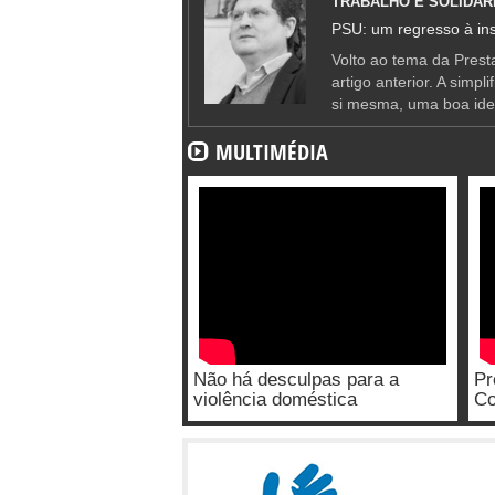
TRABALHO E SOLIDAR
PSU: um regresso à ins
Volto ao tema da Presta
artigo anterior. A simpl
si mesma, uma boa ide
MULTIMÉDIA
Não há desculpas para a
Pr
violência doméstica
Co