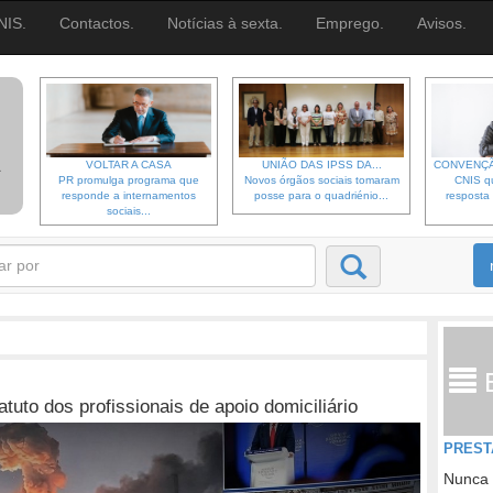
NIS.
Contactos.
Notícias à sexta.
Emprego.
Avisos.
VOLTAR A CASA
UNIÃO DAS IPSS DA...
CONVENÇÃ
PR promulga programa que
Novos órgãos sociais tomaram
CNIS qu
responde a internamentos
posse para o quadriénio...
resposta 
sociais...
uto dos profissionais de apoio domiciliário
PREST
Nunca 