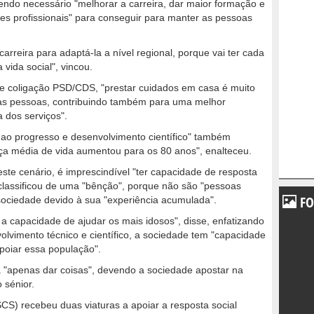
sendo necessário "melhorar a carreira, dar maior formação e
es profissionais" para conseguir para manter as pessoas
arreira para adaptá-la a nível regional, porque vai ter cada
vida social", vincou.
de coligação PSD/CDS, "prestar cuidados em casa é muito
das pessoas, contribuindo também para uma melhor
 dos serviços".
 ao progresso e desenvolvimento científico" também
nça média de vida aumentou para os 80 anos", enalteceu.
ste cenário, é imprescindível "ter capacidade de resposta
classificou de uma "bênção", porque não são "pessoas
FO
 sociedade devido à sua "experiência acumulada".
a capacidade de ajudar os mais idosos", disse, enfatizando
olvimento técnico e científico, a sociedade tem "capacidade
apoiar essa população".
ca "apenas dar coisas", devendo a sociedade apostar na
 sénior.
CS) recebeu duas viaturas a apoiar a resposta social