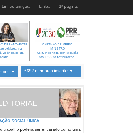
Linhas amigas.
Links.
1ª página.
O DE LANZAROTE
CARTA AO PRIMEIRO-
er colaborar na
MINISTRO
à violência sexual
CNIS indignada com exclusão
contra...
das IPSS da flexibilização...
6692 membros inscritos
menu
INSCRIÇÃO NEWSLETTER
EDITORIAL
AÇÃO SOCIAL ÚNICA
o trabalho poderá ser encarado como uma