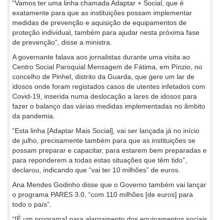
“Vamos ter uma linha chamada Adaptar + Social, que é
exatamente para que as instituições possam implementar
medidas de prevenção e aquisição de equipamentos de
proteção individual, também para ajudar nesta próxima fase
de prevenção”, disse a ministra.
A governante falava aos jornalistas durante uma visita ao
Centro Social Paroquial Mensagem de Fátima, em Pínzio, no
concelho de Pinhel, distrito da Guarda, que gere um lar de
idosos onde foram registados casos de utentes infetados com
Covid-19, inserida numa deslocação a lares de idosos para
fazer o balanço das várias medidas implementadas no âmbito
da pandemia.
“Esta linha [Adaptar Mais Social], vai ser lançada já no início
de julho, precisamente também para que as instituições se
possam preparar e capacitar, para estarem bem preparadas e
para reponderem a todas estas situações que têm tido”,
declarou, indicando que “vai ter 10 milhões” de euros.
Ana Mendes Godinho disse que o Governo também vai lançar
o programa PARES 3.0, “com 110 milhões [de euros] para
todo o país”.
“[É um programa] para alargamento dos equipamentos sociais