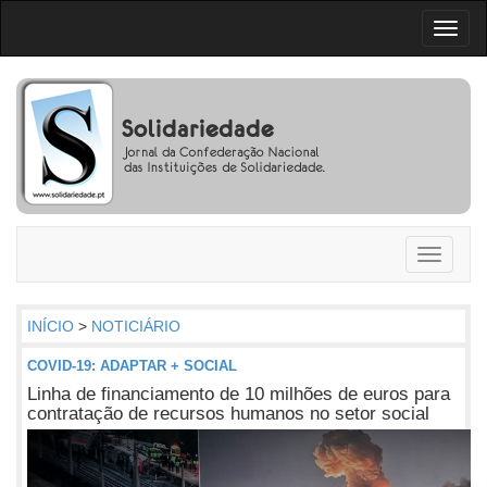
Toggl
naviga
Toggle
navigati
INÍCIO
>
NOTICIÁRIO
COVID-19: ADAPTAR + SOCIAL
Linha de financiamento de 10 milhões de euros para
contratação de recursos humanos no setor social