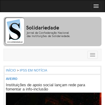
Toggl
naviga
Toggle
navigati
INÍCIO
>
IPSS EM NOTÍCIA
AVEIRO
Instituições de apoio social lançam rede para
fomentar a info-inclusão