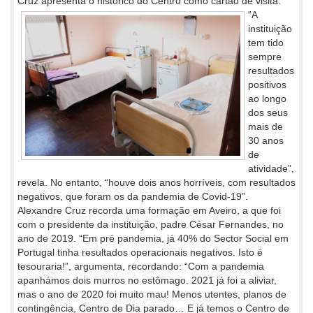
Cruz apresenta o histórico do Centro como cartão de visita.
“A
instituição
tem tido
sempre
resultados
positivos
ao longo
dos seus
mais de
30 anos
de
atividade”,
revela. No entanto, “houve dois anos horríveis, com resultados
negativos, que foram os da pandemia de Covid-19”.
Alexandre Cruz recorda uma formação em Aveiro, a que foi
com o presidente da instituição, padre César Fernandes, no
ano de 2019. “Em pré pandemia, já 40% do Sector Social em
Portugal tinha resultados operacionais negativos. Isto é
tesouraria!”, argumenta, recordando: “Com a pandemia
apanhámos dois murros no estômago. 2021 já foi a aliviar,
mas o ano de 2020 foi muito mau! Menos utentes, planos de
contingência, Centro de Dia parado… E já temos o Centro de