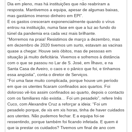
Dia em pleno, mas há instituições que não reabriram a
resposta. Mantivemos a equipa, apesar de algumas baixas,
mas gastámos imenso dinheiro em EPI”.
E os gastos cresceram exponencialmente quando o vírus
entrou na instituição, numa fase em que a luz ao fundo do
túnel da pandemia era cada vez mais brilhante.
“Morremos na praia! Resistimos de março a dezembro, mas
em dezembro de 2020 tivemos um surto, estavam as vacinas
quase a chegar. Houve seis óbitos, mas de pessoas em
situação já muito deficitária. Vivemos e sofremos à distância
com o que se passou no Lar de S. José, em Ílhavo, e na
Santa Casa de Aveiro, o caos e o pânico que foi, e tínhamos
essa angústia”, conta o diretor de Serviços.
“Foi uma fase muito complicada, porque houve um período
em que os utentes ficaram confinados aos quartos. Foi
doloroso vê-los assim confinados ao quarto, depois o contacto
com os familiares não existia… Foi um pesadelo”, refere Inês
Cuco, com Alexandre Cruz a reforçar a ideia: “Foi um
pesadelo porque, de xis em xis horas, tinha de haver cuidados
aos utentes. Não pudemos fechar. E a equipa foi-se
ressentindo, porque também foi ficando infetada. E quem é
que ia prestar os cuidados? Tivemos um final de ano com