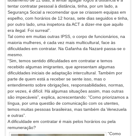
isolamento de 12 dias, a tentar apagar fogos à distância e a
tentar contratar pessoal à distância, tinha, por um lado, a
Segurança Social a recomendar que se criassem equipas em
espelho, com horários de 12 horas, sete dias seguidos e tinha,
por outro lado, uma inspetora da ACT a dizer-me que aquilo
era ilegal. Foi surreal”.
Tal como em muitas outras IPSS, o corpo de funcionários, na
maioria mulheres, é cada vez mais multicultural, face às
dificuldades em contratar. Na Gafanha da Nazaré passa-se o
mesmo.
“Sim, temos sentido dificuldades em contratar e temos
recebido algumas imigrantes, que apresentam algumas
dificuldades iniciais de adaptação intercultural. Também por
parte de quem está a receber se sente isso, mas o
entendimento sobre obrigações, responsabilidades, normas,
por vezes, é difícil. Há algumas situações assim, mas outras
são impecáveis”, explica, acrescentando: “Como priorizamos a
língua, por uma questão de comunicação com os utentes,
temos muitas pessoas brasileiras, mas também da Venezuela
e outras”.
A dificuldade em contratar é mais pelos horários ou pela
remuneração?
“Como