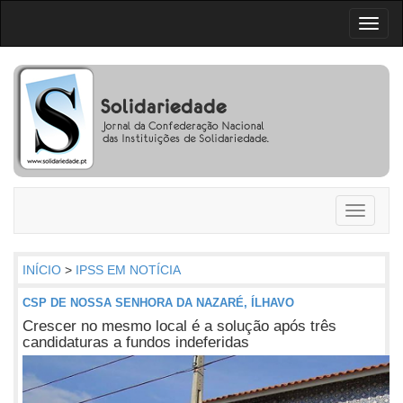
Toggl
naviga
Toggle
navigati
INÍCIO
>
IPSS EM NOTÍCIA
CSP DE NOSSA SENHORA DA NAZARÉ, ÍLHAVO
Crescer no mesmo local é a solução após três
candidaturas a fundos indeferidas