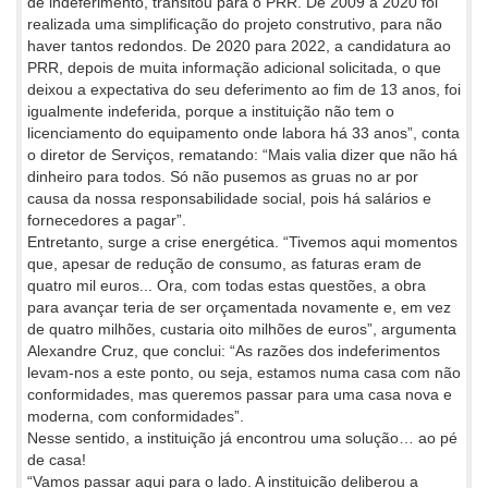
de indeferimento, transitou para o PRR. De 2009 a 2020 foi
realizada uma simplificação do projeto construtivo, para não
haver tantos redondos. De 2020 para 2022, a candidatura ao
PRR, depois de muita informação adicional solicitada, o que
deixou a expectativa do seu deferimento ao fim de 13 anos, foi
igualmente indeferida, porque a instituição não tem o
licenciamento do equipamento onde labora há 33 anos”, conta
o diretor de Serviços, rematando: “Mais valia dizer que não há
dinheiro para todos. Só não pusemos as gruas no ar por
causa da nossa responsabilidade social, pois há salários e
fornecedores a pagar”.
Entretanto, surge a crise energética. “Tivemos aqui momentos
que, apesar de redução de consumo, as faturas eram de
quatro mil euros... Ora, com todas estas questões, a obra
para avançar teria de ser orçamentada novamente e, em vez
de quatro milhões, custaria oito milhões de euros”, argumenta
Alexandre Cruz, que conclui: “As razões dos indeferimentos
levam-nos a este ponto, ou seja, estamos numa casa com não
conformidades, mas queremos passar para uma casa nova e
moderna, com conformidades”.
Nesse sentido, a instituição já encontrou uma solução… ao pé
de casa!
“Vamos passar aqui para o lado. A instituição deliberou a