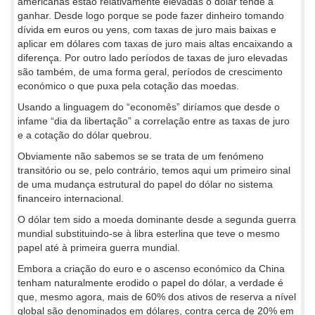
americanas estão relativamente elevadas o dólar tende a
ganhar. Desde logo porque se pode fazer dinheiro tomando
dívida em euros ou yens, com taxas de juro mais baixas e
aplicar em dólares com taxas de juro mais altas encaixando a
diferença. Por outro lado períodos de taxas de juro elevadas
são também, de uma forma geral, períodos de crescimento
económico o que puxa pela cotação das moedas.
Usando a linguagem do “economês” diríamos que desde o
infame “dia da libertação” a correlação entre as taxas de juro
e a cotação do dólar quebrou.
Obviamente não sabemos se se trata de um fenómeno
transitório ou se, pelo contrário, temos aqui um primeiro sinal
de uma mudança estrutural do papel do dólar no sistema
financeiro internacional.
O dólar tem sido a moeda dominante desde a segunda guerra
mundial substituindo-se à libra esterlina que teve o mesmo
papel até à primeira guerra mundial.
Embora a criação do euro e o ascenso económico da China
tenham naturalmente erodido o papel do dólar, a verdade é
que, mesmo agora, mais de 60% dos ativos de reserva a nível
global são denominados em dólares, contra cerca de 20% em