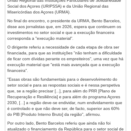
União Regional das Instituições Particulares de Solidariedade
Social dos Açores (URIPSSA) e da União Regional das
Misericórdias dos Açores (URMA).
No final do encontro, o presidente da URMA, Bento Barcelos,
disse aos jornalistas que, em 2026, espera que continuem os
investimentos no setor social e que a execução financeira
corresponda a "execução material".
O dirigente referiu a necessidade de cada etapa de obra ser
financiada, para que as instituições "não tenham a dificuldade
de ficar com dívidas perante os empreiteiros", uma vez que há
execução material que "está mais avançada que a execução
financeira".
"Essas obras são fundamentais para o desenvolvimento do
setor social e para as respostas sociais e é nessa perspetiva
que, se a região precisar [...], para além do PRR [Plano de
Recuperação e Resiliência] e para além do programa Açores
2030, [...] a região deve-se endividar, num endividamento que
é controlado e que não deve ser, de facto, superior aos 60%
do PIB [Produto Interno Bruto] da região", afirmou.
Por outro lado, Bento Barcelos referiu que ainda não foi
atualizado o financiamento da República para o setor social de