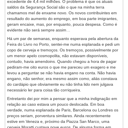
excedente de 4,4 mil milhões. O problema é que os atuais
saldos da Segurança Social são o que na minha terra
chamamos mel de enxame novo. Os novos contribuintes em
resultado do aumento do emprego, em boa parte imigrantes,
geram encaixe, mas, por enquanto, pouca despesa. Como é
evidente não será sempre assim…
Há um par de semanas, enquanto esperava pela abertura da
Feira do Livro no Porto, sentei-me numa esplanada e pedi um
copo de cerveja e tremoços. Os tremoços, possivelmente por
um menor apelo cosmopolita, não estavam disponíveis,
contudo, havia amendoins. Quando chegou a hora de pagar
pediram-me oito euros o que me pareceu um exagero e me
levou a perguntar se não havia engano na conta. Não havia
engano, não senhor, era mesmo assim como, aliás constava
do cardápio que obviamente eu não tinha lido nem julgava
necessário ler para coisa tão corriqueira.
Entretanto dei por mim a pensar que a minha indignação em
relação ao caso estava um pouco deslocada. Em boa
verdade, numa esplanada de Paris, Barcelona ou Londres os
preços seriam, porventura similares. Ainda recentemente
estive em Veneza e, próximo da Piazza San Marco, uma
cerveja Moratti custava nove euros. De alguma forma em