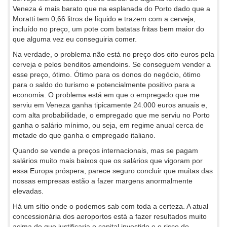
Veneza é mais barato que na esplanada do Porto dado que a
Moratti tem 0,66 litros de líquido e trazem com a cerveja,
incluído no preço, um pote com batatas fritas bem maior do
que alguma vez eu conseguiria comer.
Na verdade, o problema não está no preço dos oito euros pela
cerveja e pelos benditos amendoins. Se conseguem vender a
esse preço, ótimo. Ótimo para os donos do negócio, ótimo
para o saldo do turismo e potencialmente positivo para a
economia. O problema está em que o empregado que me
serviu em Veneza ganha tipicamente 24.000 euros anuais e,
com alta probabilidade, o empregado que me serviu no Porto
ganha o salário mínimo, ou seja, em regime anual cerca de
metade do que ganha o empregado italiano.
Quando se vende a preços internacionais, mas se pagam
salários muito mais baixos que os salários que vigoram por
essa Europa próspera, parece seguro concluir que muitas das
nossas empresas estão a fazer margens anormalmente
elevadas.
Há um sítio onde o podemos sab com toda a certeza. A atual
concessionária dos aeroportos está a fazer resultados muito
acima do que justificaria o capital investido e o risco do