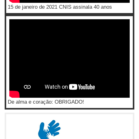
15 de janeiro de 2021 CNIS assinala 40 anos
De alma e coração: OBRIGADO!