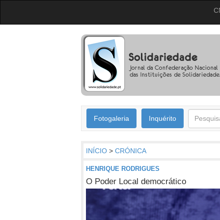
C
Fotogaleria
Inquérito
INÍCIO
>
CRÓNICA
HENRIQUE RODRIGUES
O Poder Local democrático