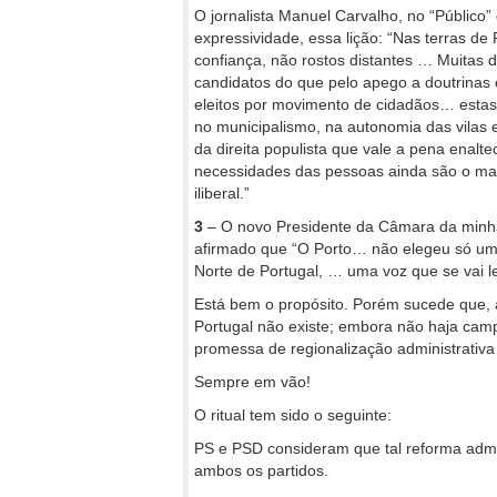
O jornalista Manuel Carvalho, no “Público” 
expressividade, essa lição: “Nas terras d
confiança, não rostos distantes … Muitas da
candidatos do que pelo apego a doutrinas
eleitos por movimento de cidadãos… estas
no municipalismo, na autonomia das vilas e
da direita populista que vale a pena enalt
necessidades das pessoas ainda são o mai
iliberal.”
3
– O novo Presidente da Câmara da minha t
afirmado que “O Porto… não elegeu só um 
Norte de Portugal, … uma voz que se vai l
Está bem o propósito. Porém sucede que, à 
Portugal não existe; embora não haja camp
promessa de regionalização administrativ
Sempre em vão!
O ritual tem sido o seguinte:
PS e PSD consideram que tal reforma admin
ambos os partidos.