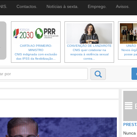
NIS.
Contactos.
Notícias à sexta.
Emprego.
Avisos.
CARTA AO PRIMEIRO-
CONVENÇÃO DE LANZAROTE
UNIÃO 
MINISTRO
CNIS quer colaborar na
Novos órgã
CNIS indignada com exclusão
resposta à violência sexual
posse pa
das IPSS da flexibilização...
contra...
PREST
Nunca 