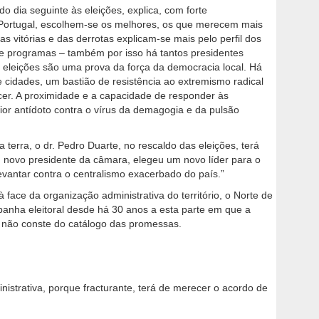
do dia seguinte às eleições, explica, com forte
e Portugal, escolhem-se os melhores, os que merecem mais
s vitórias e das derrotas explicam-se mais pelo perfil dos
 e programas – também por isso há tantos presidentes
 eleições são uma prova da força da democracia local. Há
 cidades, um bastião de resistência ao extremismo radical
ecer. A proximidade e a capacidade de responder às
or antídoto contra o vírus da demagogia e da pulsão
erra, o dr. Pedro Duarte, no rescaldo das eleições, terá
novo presidente da câmara, elegeu um novo líder para o
evantar contra o centralismo exacerbado do país.”
face da organização administrativa do território, o Norte de
anha eleitoral desde há 30 anos a esta parte em que a
a não conste do catálogo das promessas.
istrativa, porque fracturante, terá de merecer o acordo de