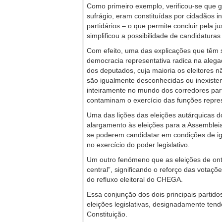
Como primeiro exemplo, verificou-se que 
sufrágio, eram constituídas por cidadãos
partidários – o que permite concluir pela j
simplificou a possibilidade de candidatura
Com efeito, uma das explicações que têm 
democracia representativa radica na alega
dos deputados, cuja maioria os eleitores n
são igualmente desconhecidas ou inexiste
inteiramente no mundo dos corredores par
contaminam o exercício das funções repres
Uma das lições das eleições autárquicas d
alargamento às eleições para a Assemblei
se poderem candidatar em condições de ig
no exercício do poder legislativo.
Um outro fenómeno que as eleições de on
central”, significando o reforço das vota
do refluxo eleitoral do CHEGA.
Essa conjunção dos dois principais partido
eleições legislativas, designadamente tend
Constituição.