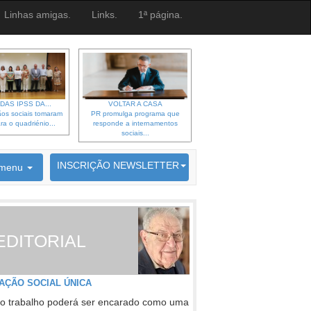
Linhas amigas.
Links.
1ª página.
DAS IPSS DA...
VOLTAR A CASA
os sociais tomaram
PR promulga programa que
ra o quadriénio...
responde a internamentos
sociais...
6692 membros inscritos
INSCRIÇÃO NEWSLETTER
menu
EDITORIAL
AÇÃO SOCIAL ÚNICA
o trabalho poderá ser encarado como uma