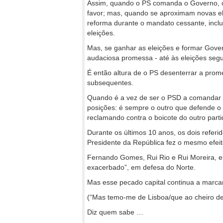
Assim, quando o PS comanda o Governo, o 
favor; mas, quando se aproximam novas e
reforma durante o mandato cessante, incl
eleições.
Mas, se ganhar as eleições e formar Gover
audaciosa promessa - até às eleições segu
É então altura de o PS desenterrar a prome
subsequentes.
Quando é a vez de ser o PSD a comandar 
posições: é sempre o outro que defende o
reclamando contra o boicote do outro part
Durante os últimos 10 anos, os dois refer
Presidente da República fez o mesmo efeit
Fernando Gomes, Rui Rio e Rui Moreira, e
exacerbado”, em defesa do Norte.
Mas esse pecado capital continua a marca
(“Mas temo-me de Lisboa/que ao cheiro de
Diz quem sabe …