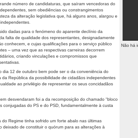
grande número de candidaturas, que saíram vencedoras do
 independentes, sem obediências ou constrangimentos
usteza da alteração legislativa que, há alguns anos, alargou e
s independentes.
sido dadas para o fenómeno do aparente declínio da
da falta de qualidade dos representantes, designadamente
ão conhecem, e cujas qualificações para o serviço público
Não há i
ntes – uma vez que as respectivas carreiras decorrem
tidários, criando vinculações e compromissos que
entativas.
o dia 12 de outubro bem pode ser o da conveniência do
a da República da possibilidade de cidadãos independentes
ualdade ao privilégio de representar os seus concidadãos
tem desvendaram foi a da recomposição do chamado “bloco
ções conjugadas do PS e do PSD, fundamentalmente à custa
s do Regime tinha sofrido um forte abalo nas últimas
o deixado de constituir o quórum para as alterações à