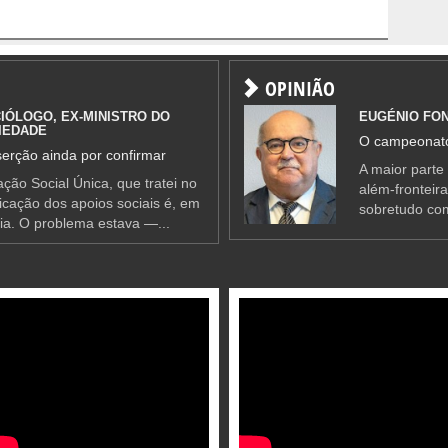
OPINIÃO
IÓLOGO, EX-MINISTRO DO
EUGÉNIO FO
IEDADE
O campeonato
erção ainda por confirmar
A maior parte
ção Social Única, que tratei no
além-fronteir
ificação dos apoios sociais é, em
sobretudo co
ia. O problema estava —...