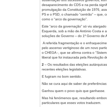
sustentação dos sucessivos governos, esm
desaparecimento do CDS e na perda signifi
promulgação da Constituição de 1976, asse
PS e o PSD, o chamado “centrão” – que, c
como o “arco da governação”.
Este “arco da governação” só viu alargado
Esquerda, sob a mão de António Costa e 
soluções de Governo – do 1º Governo de A
A referida fragmentação e o enfraquecime
pelo ascenso vertiginoso de um novo parti
o CHEGA -, que se afirma contra o “Sistem
liberal que foi instaurada pela Revolução d
2
– Os resultados das eleições autárquica
recentes eleições legislativas.
E fugiram no bom sentido.
Não se cura aqui de saber de preferências 
Ganhou quem o povo quis que ganhasse.
Mas há fenómenos que, resultando embora
particulares que esses votos traduzem.