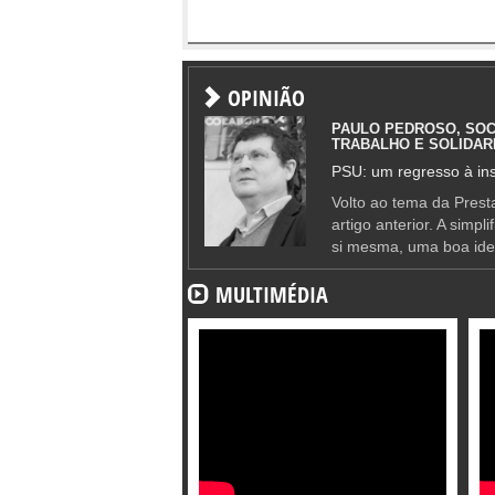
OPINIÃO
PAULO PEDROSO, SOC
TRABALHO E SOLIDAR
PSU: um regresso à ins
Volto ao tema da Presta
artigo anterior. A simpl
si mesma, uma boa ide
MULTIMÉDIA