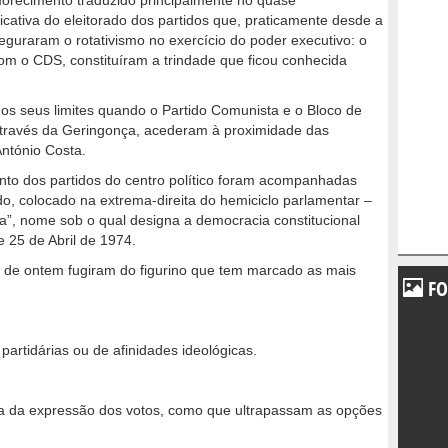
orecimento traduzido principalmente no quase
cativa do eleitorado dos partidos que, praticamente desde a
guraram o rotativismo no exercício do poder executivo: o
om o CDS, constituíram a trindade que ficou conhecida
 os seus limites quando o Partido Comunista e o Bloco de
através da Geringonça, acederam à proximidade das
ntónio Costa.
nto dos partidos do centro político foram acompanhadas
do, colocado na extrema-direita do hemiciclo parlamentar –
a”, nome sob o qual designa a democracia constitucional
e 25 de Abril de 1974.
s de ontem fugiram do figurino que tem marcado as mais
FO
partidárias ou de afinidades ideológicas.
 da expressão dos votos, como que ultrapassam as opções