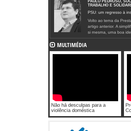
PAULO PEDROSO, SOC
TRABALHO E SOLIDAR
PSU: um regresso à ins
Volto ao tema da Presta
artigo anterior. A simpl
si mesma, uma boa ide
MULTIMÉDIA
Não há desculpas para a
Pr
violência doméstica
Co