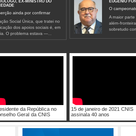
IÓLOGO, EX-MINISTRO DO
EUGÉNIO FO
IEDADE
O campeonato
erção ainda por confirmar
A maior parte
ção Social Única, que tratei no
além-fronteir
ificação dos apoios sociais é, em
sobretudo co
ia. O problema estava —...
esidente da República no
15 de janeiro de 2021 CNIS
nselho Geral da CNIS
assinala 40 anos