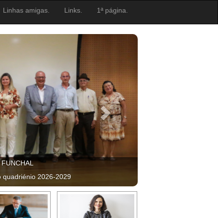
Linhas amigas.
Links.
1ª página.
, FUNCHAL
o quadriénio 2026-2029