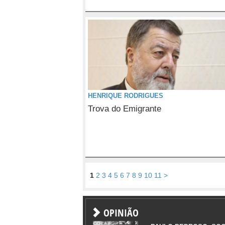
HENRIQUE RODRIGUES
Trova do Emigrante
1
2
3
4
5
6
7
8
9
10
11
>
OPINIÃO