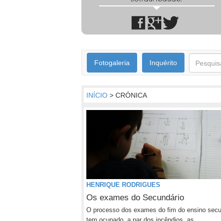
Fotogaleria
Inquérito
INÍCIO
> CRÓNICA
HENRIQUE RODRIGUES
Os exames do Secundário
O processo dos exames do fim do ensino secu
tem ocupado, a par dos incêndios, as...