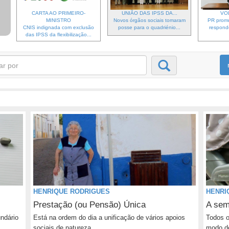
CARTA AO PRIMEIRO-
UNIÃO DAS IPSS DA...
VO
MINISTRO
Novos órgãos sociais tomaram
PR prom
CNIS indignada com exclusão
posse para o quadriénio...
respond
das IPSS da flexibilização...
HENRIQUE RODRIGUES
HENRI
Prestação (ou Pensão) Única
A sem
ndário
Está na ordem do dia a unificação de vários apoios
Todos o
sociais de natureza...
modo de