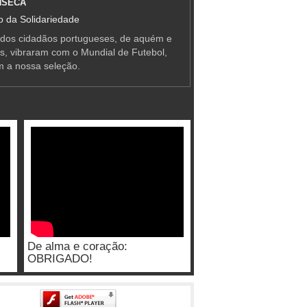
NSECA
 da Solidariedade
 dos cidadãos portugueses, de aquém e
as, vibraram com o Mundial de Futebol,
m a nossa seleção.
De alma e coração:
OBRIGADO!