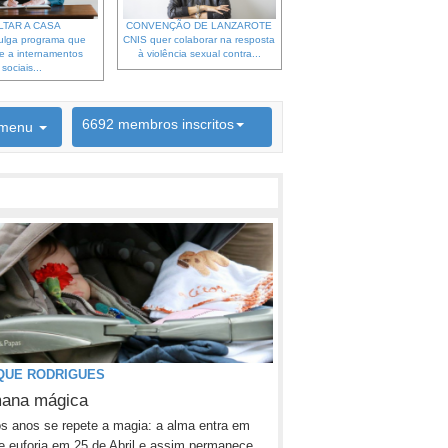
LTAR A CASA
CONVENÇÃO DE LANZAROTE
ulga programa que
CNIS quer colaborar na resposta
e a internamentos
à violência sexual contra...
sociais...
6692 membros inscritos
menu
INSCRIÇÃO NEWSLETTER
QUE RODRIGUES
ana mágica
s anos se repete a magia: a alma entra em
 euforia em 25 de Abril e assim permanece