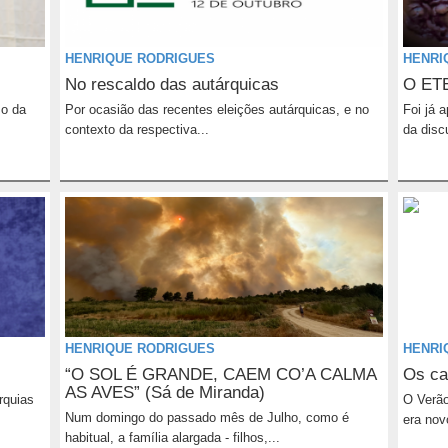
HENRIQUE RODRIGUES
HENRI
No rescaldo das autárquicas
O ET
mo da
Por ocasião das recentes eleições autárquicas, e no
Foi já 
contexto da respectiva...
da disc
HENRIQUE RODRIGUES
HENRI
“O SOL É GRANDE, CAEM CO’A CALMA
Os ca
AS AVES” (Sá de Miranda)
rquias
O Verão
Num domingo do passado mês de Julho, como é
era nov
habitual, a família alargada - filhos,...