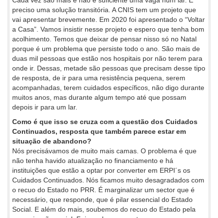
Cada vez são mais e não é suficiente uma vaga num lar. É
preciso uma solução transitória. A CNIS tem um projeto que
vai apresentar brevemente. Em 2020 foi apresentado o “Voltar
a Casa”. Vamos insistir nesse projeto e espero que tenha bom
acolhimento. Temos que deixar de pensar nisso só no Natal
porque é um problema que persiste todo o ano. São mais de
duas mil pessoas que estão nos hospitais por não terem para
onde ir. Dessas, metade são pessoas que precisam desse tipo
de resposta, de ir para uma resistência pequena, serem
acompanhadas, terem cuidados específicos, não digo durante
muitos anos, mas durante algum tempo até que possam
depois ir para um lar.
Como é que isso se cruza com a questão dos Cuidados
Continuados, resposta que também parece estar em
situação de abandono?
Nós precisávamos de muito mais camas. O problema é que
não tenha havido atualização no financiamento e há
instituições que estão a optar por converter em ERPI´s os
Cuidados Continuados. Nós ficamos muito desagradados com
o recuo do Estado no PRR. É marginalizar um sector que é
necessário, que responde, que é pilar essencial do Estado
Social. E além do mais, soubemos do recuo do Estado pela