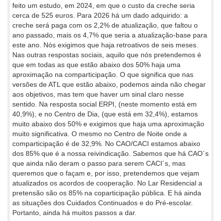
feito um estudo, em 2024, em que o custo da creche seria
cerca de 525 euros. Para 2026 há um dado adquirido: a
creche será paga com os 2,2% de atualização, que faltou o
ano passado, mais os 4,7% que seria a atualização-base para
este ano. Nós exigimos que haja retroativos de seis meses.
Nas outras respostas sociais, aquilo que nós pretendemos é
que em todas as que estão abaixo dos 50% haja uma
aproximação na comparticipação. O que significa que nas
versões de ATL que estão abaixo, podemos ainda não chegar
aos objetivos, mas tem que haver um sinal claro nesse
sentido. Na resposta social ERPI, (neste momento está em
40,9%), e no Centro de Dia, (que está em 32,4%), estamos
muito abaixo dos 50% e exigimos que haja uma aproximação
muito significativa. O mesmo no Centro de Noite onde a
comparticipação é de 32,9%. No CAO/CACI estamos abaixo
dos 85% que é a nossa reivindicação. Sabemos que há CAO´s
que ainda não deram o passo para serem CACI´s, mas
queremos que o façam e, por isso, pretendemos que vejam
atualizados os acordos de cooperação. No Lar Residencial a
pretensão são os 85% na coparticipação pública. E há ainda
as situações dos Cuidados Continuados e do Pré-escolar.
Portanto, ainda há muitos passos a dar.