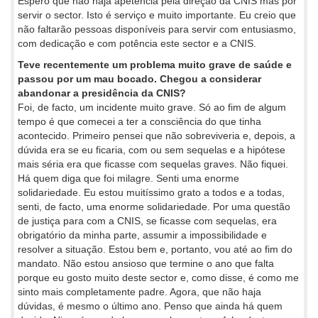
Espero que não haja apetência pela direção da CNIS mas por
servir o sector. Isto é serviço e muito importante. Eu creio que
não faltarão pessoas disponíveis para servir com entusiasmo,
com dedicação e com potência este sector e a CNIS.
Teve recentemente um problema muito grave de saúde e
passou por um mau bocado. Chegou a considerar
abandonar a presidência da CNIS?
Foi, de facto, um incidente muito grave. Só ao fim de algum
tempo é que comecei a ter a consciência do que tinha
acontecido. Primeiro pensei que não sobreviveria e, depois, a
dúvida era se eu ficaria, com ou sem sequelas e a hipótese
mais séria era que ficasse com sequelas graves. Não fiquei.
Há quem diga que foi milagre. Senti uma enorme
solidariedade. Eu estou muitíssimo grato a todos e a todas,
senti, de facto, uma enorme solidariedade. Por uma questão
de justiça para com a CNIS, se ficasse com sequelas, era
obrigatório da minha parte, assumir a impossibilidade e
resolver a situação. Estou bem e, portanto, vou até ao fim do
mandato. Não estou ansioso que termine o ano que falta
porque eu gosto muito deste sector e, como disse, é como me
sinto mais completamente padre. Agora, que não haja
dúvidas, é mesmo o último ano. Penso que ainda há quem