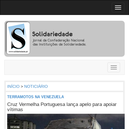
Toggl
naviga
Toggle
navigati
INÍCIO
>
NOTICIÁRIO
TERRAMOTOS NA VENEZUELA
Cruz Vermelha Portuguesa lança apelo para apoiar
vítimas