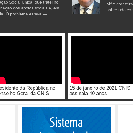
ção Social Única, que tratei no
além-fronteir
ificação dos apoios sociais é, em
sobretudo co
ia. O problema estava —...
esidente da República no
15 de janeiro de 2021 CNIS
nselho Geral da CNIS
assinala 40 anos