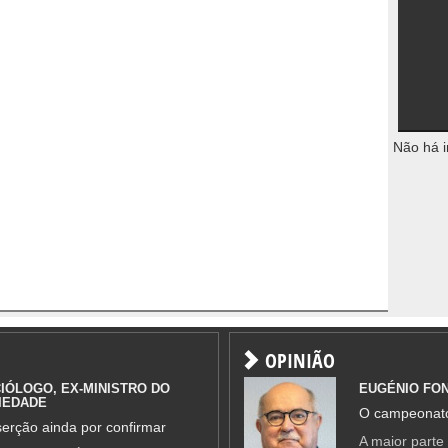
Não há i
OPINIÃO
IÓLOGO, EX-MINISTRO DO
EUGÉNIO FO
IEDADE
O campeonato
erção ainda por confirmar
A maior parte