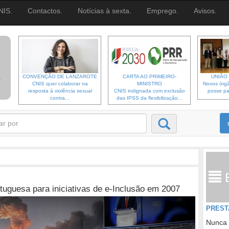
NIS.
Contactos.
Notícias à sexta.
Emprego.
Avisos.
CONVENÇÃO DE LANZAROTE
CARTA AO PRIMEIRO-
UNIÃO 
CNIS quer colaborar na
MINISTRO
Novos órgã
resposta à violência sexual
CNIS indignada com exclusão
posse pa
contra...
das IPSS da flexibilização...
tuguesa para iniciativas de e-Inclusão em 2007
PREST
Nunca 