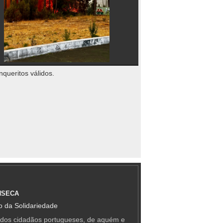
nqueritos válidos.
NSECA
 da Solidariedade
 dos cidadãos portugueses, de aquém e