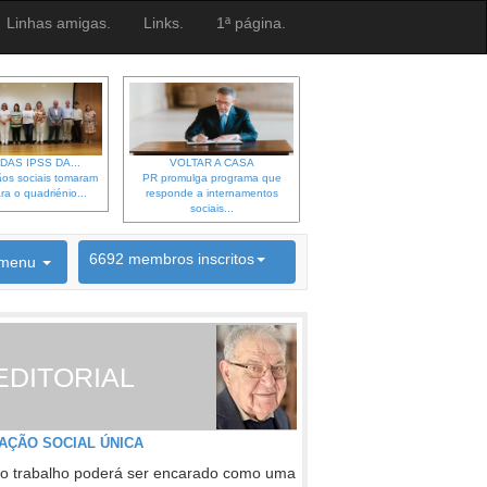
Linhas amigas.
Links.
1ª página.
DAS IPSS DA...
VOLTAR A CASA
os sociais tomaram
PR promulga programa que
ra o quadriénio...
responde a internamentos
sociais...
6692 membros inscritos
menu
INSCRIÇÃO NEWSLETTER
EDITORIAL
AÇÃO SOCIAL ÚNICA
o trabalho poderá ser encarado como uma