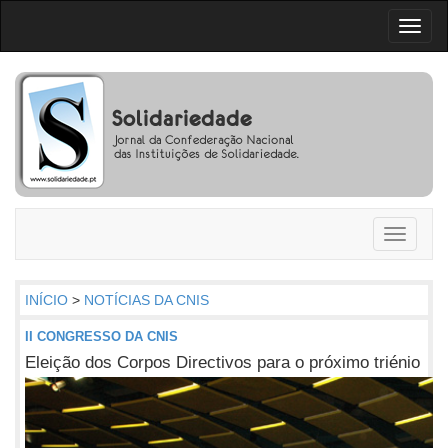
Toggl
naviga
Toggle
navigati
INÍCIO
>
NOTÍCIAS DA CNIS
II CONGRESSO DA CNIS
Eleição dos Corpos Directivos para o próximo triénio