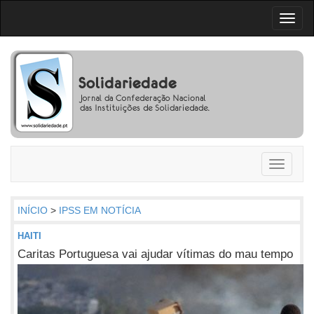
Toggl
naviga
Toggle
navigati
INÍCIO
>
IPSS EM NOTÍCIA
HAITI
Caritas Portuguesa vai ajudar vítimas do mau tempo