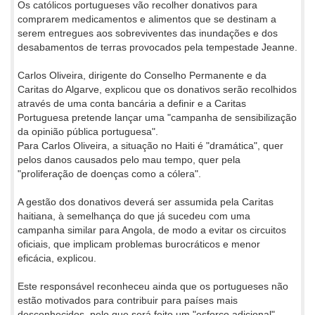
Os católicos portugueses vão recolher donativos para
comprarem medicamentos e alimentos que se destinam a
serem entregues aos sobreviventes das inundações e dos
desabamentos de terras provocados pela tempestade Jeanne.
Carlos Oliveira, dirigente do Conselho Permanente e da
Caritas do Algarve, explicou que os donativos serão recolhidos
através de uma conta bancária a definir e a Caritas
Portuguesa pretende lançar uma "campanha de sensibilização
da opinião pública portuguesa".
Para Carlos Oliveira, a situação no Haiti é "dramática", quer
pelos danos causados pelo mau tempo, quer pela
"proliferação de doenças como a cólera".
A gestão dos donativos deverá ser assumida pela Caritas
haitiana, à semelhança do que já sucedeu com uma
campanha similar para Angola, de modo a evitar os circuitos
oficiais, que implicam problemas burocráticos e menor
eficácia, explicou.
Este responsável reconheceu ainda que os portugueses não
estão motivados para contribuir para países mais
desconhecidos, pelo que será feito um "esforço adicional"