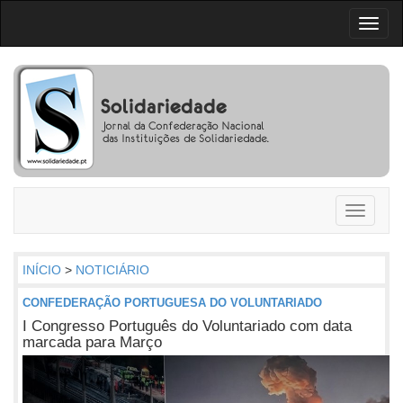
Toggl
naviga
Toggle
navigati
INÍCIO
>
NOTICIÁRIO
CONFEDERAÇÃO PORTUGUESA DO VOLUNTARIADO
I Congresso Português do Voluntariado com data
marcada para Março