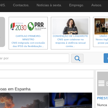
NIS.
Contactos.
Notícias à sexta.
Emprego.
Avisos.
CARTA AO PRIMEIRO-
CONVENÇÃO DE LANZAROTE
UNIÃO 
MINISTRO
CNIS quer colaborar na
Novos órgã
CNIS indignada com exclusão
resposta à violência sexual
posse pa
das IPSS da flexibilização...
contra...
ssoas em Espanha
PREST
Nunca 