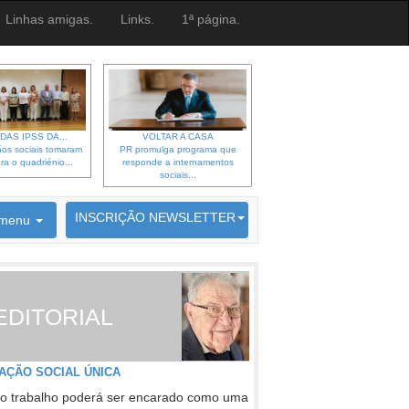
Linhas amigas.
Links.
1ª página.
DAS IPSS DA...
VOLTAR A CASA
os sociais tomaram
PR promulga programa que
ra o quadriénio...
responde a internamentos
sociais...
6692 membros inscritos
INSCRIÇÃO NEWSLETTER
menu
EDITORIAL
AÇÃO SOCIAL ÚNICA
o trabalho poderá ser encarado como uma