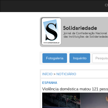
C
Fotogaleria
Inquérito
INÍCIO
>
NOTICIÁRIO
ESPANHA
Violência doméstica matou 121 pe