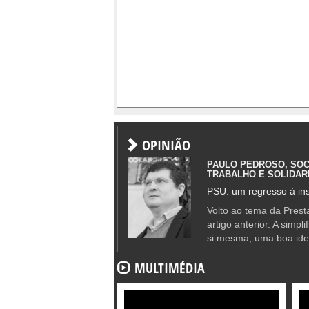
OPINIÃO
PAULO PEDROSO, SOC
TRABALHO E SOLIDAR
PSU: um regresso à ins
Volto ao tema da Presta
artigo anterior. A simpl
si mesma, uma boa ide
MULTIMÉDIA