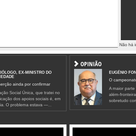
Não há i
OPINIÃO
IÓLOGO, EX-MINISTRO DO
EUGÉNIO FO
IEDADE
O campeonato
erção ainda por confirmar
A maior parte
ção Social Única, que tratei no
além-fronteir
ificação dos apoios sociais é, em
sobretudo co
ia. O problema estava —...